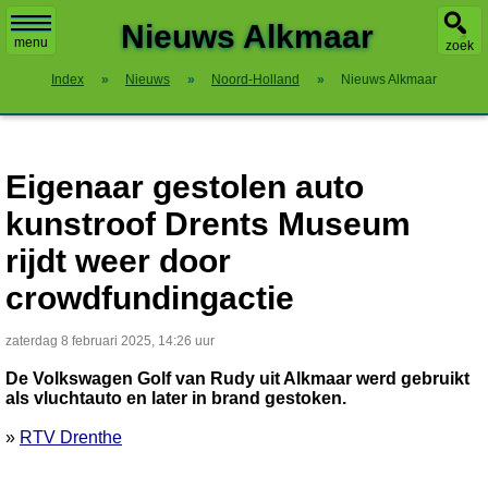
X
Nieuws Alkmaar
menu
zoek
Index
»
Nieuws
»
Noord-Holland
»
Nieuws Alkmaar
Eigenaar gestolen auto
kunstroof Drents Museum
rijdt weer door
crowdfundingactie
zaterdag 8 februari 2025, 14:26 uur
De Volkswagen Golf van Rudy uit Alkmaar werd gebruikt
als vluchtauto en later in brand gestoken.
»
RTV Drenthe