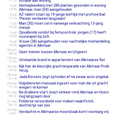
11:16
schade aan woning
Hennepkwekerij met 280 planten gevonden in woning
9 juli
14:06
Alkmaar, man (69) aangehouden
AZ-talent stopt op 19-jarige leeftijd met profvoetbal:
8 juli
17:10
‘Plezier verdween langzaam’
Man (30) moet cel in vanwege verkrachting 13-jarig
7 juli
16:38
meisje
Opvallende vondst bij fietscontrole: jongen (17) heeft
6 juli
16:28
vuurwapen bij zich
Vrouw (38) aangehouden voor nachtelijke mishandeling
6 juli
14:38
agenten in Alkmaar
29 juni
Geen treinen tussen Alkmaar en Uitgeest
08:02
14 juni
Uitslaande brand in appartement van Alkmaarse flat
11:33
Kijk hier de kleurrijke grachtenparade van Alkmaar Pride
30 mei
10:00
terug
28 mei
Jada Borsato zegt optreden af na zwaar auto-ongeluk
21:18
Hulpdiensten massaal ingezet voor man die uit gracht
24 mei
11:24
weigert te komen
Na drukkere start, loopt verkeer rond Alkmaar en Hoorn
21 mei
08:02
nog langzaam door
Polderse veroordeeld voor maken naaktfoto’s
21 mei
06:15
dochtertje van zes
20 mei
Verdachte in Alkmaarse moordzaak komt voorlopig vrij
14:01