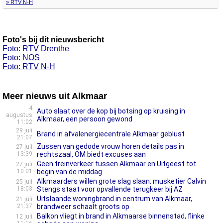
» RTV N-H
Foto's bij dit nieuwsbericht
Foto: RTV Drenthe
Foto: NOS
Foto: RTV N-H
Meer nieuws uit Alkmaar
4
Auto slaat over de kop bij botsing op kruising in
augustus
Alkmaar, een persoon gewond
11:02
29 juli
Brand in afvalenergiecentrale Alkmaar geblust
21:07
Zussen van gedode vrouw horen details pas in
27 juli
13:39
rechtszaal, OM biedt excuses aan
Geen treinverkeer tussen Alkmaar en Uitgeest tot
27 juli
10:01
begin van de middag
Alkmaarders willen grote slag slaan: musketier Calvin
25 juli
18:03
Stengs staat voor opvallende terugkeer bij AZ
Uitslaande woningbrand in centrum van Alkmaar,
21 juli
21:37
brandweer schaalt groots op
Balkon vliegt in brand in Alkmaarse binnenstad, flinke
12 juli