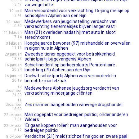
25 juni
13:47
vanwege hitte
Man veroordeeld voor verkrachting 15-jarig meisje op
10 april
12:41
schoolplein Alphen aan den Rijn
Medewerkers van jeugdinstelling verdacht van
10 maart
10:59
verkrachting tienermeisjes blijven langer vast
Man (21) overleden nadat hij met auto in sloot
11 februari
17:14
terechtkomt
Hoogbejaarde bewoner (97) mishandeld en overvallen
3 februari
11:16
in eigen huis in Alphen
Zweedse tiener opgepakt voor betrokkenheid
29 januari
18:33
schietpartij bij gevangenis Alphen
Schietincident op parkeerplaats Penitentiaire
16 januari
20:34
Inrichting (PI) Alphen aan den Rijn
Doelwit schietpartij Alphen was veroordeeld in
16 januari
20:19
beruchte martelzaak
23
Medewerkers Alphense jeugdzorg verdacht van
december
verkrachting minderjarige cliënten
21:09
11
Zes mannen aangehouden vanwege drugshandel
december
18:30
Man opgepakt voor bedreigen politici, onder anderen
22 oktober
17:01
Wilders
'Er gaan koppen rollen': man aangehouden voor
22 oktober
16:12
bedreigen politici
Verdachte (21) meldt zichzelf na gooien zware paal
8 oktober