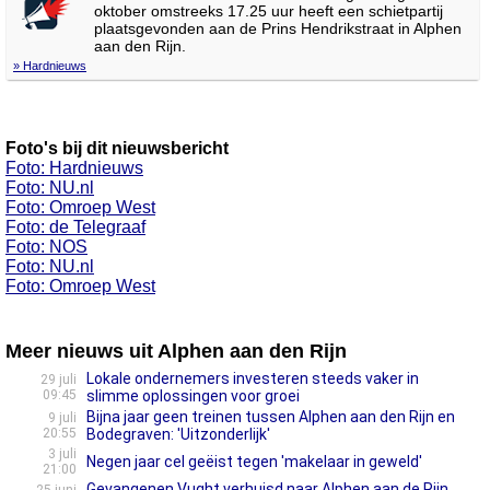
oktober omstreeks 17.25 uur heeft een schietpartij
plaatsgevonden aan de Prins Hendrikstraat in Alphen
aan den Rijn.
» Hardnieuws
Foto's bij dit nieuwsbericht
Foto: Hardnieuws
Foto: NU.nl
Foto: Omroep West
Foto: de Telegraaf
Foto: NOS
Foto: NU.nl
Foto: Omroep West
Meer nieuws uit Alphen aan den Rijn
Lokale ondernemers investeren steeds vaker in
29 juli
09:45
slimme oplossingen voor groei
Bijna jaar geen treinen tussen Alphen aan den Rijn en
9 juli
20:55
Bodegraven: 'Uitzonderlijk'
3 juli
Negen jaar cel geëist tegen 'makelaar in geweld'
21:00
Gevangenen Vught verhuisd naar Alphen aan de Rijn