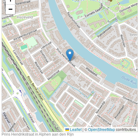
−
Leaflet
|
©
OpenStreetMap
contributors
Prins Hendrikstraat in Alphen aan den Rijn