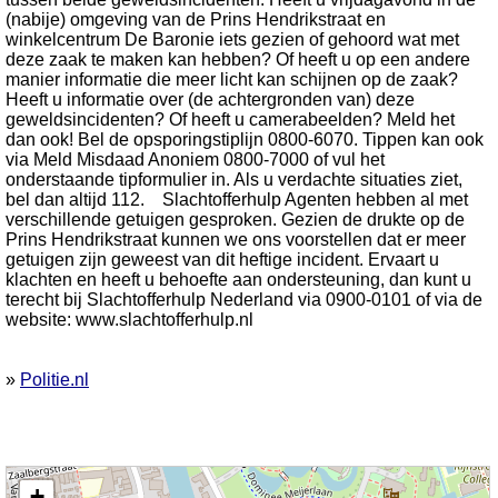
(nabije) omgeving van de Prins Hendrikstraat en
winkelcentrum De Baronie iets gezien of gehoord wat met
deze zaak te maken kan hebben? Of heeft u op een andere
manier informatie die meer licht kan schijnen op de zaak?
Heeft u informatie over (de achtergronden van) deze
geweldsincidenten? Of heeft u camerabeelden? Meld het
dan ook! Bel de opsporingstiplijn 0800-6070. Tippen kan ook
via Meld Misdaad Anoniem 0800-7000 of vul het
onderstaande tipformulier in. Als u verdachte situaties ziet,
bel dan altijd 112. Slachtofferhulp Agenten hebben al met
verschillende getuigen gesproken. Gezien de drukte op de
Prins Hendrikstraat kunnen we ons voorstellen dat er meer
getuigen zijn geweest van dit heftige incident. Ervaart u
klachten en heeft u behoefte aan ondersteuning, dan kunt u
terecht bij Slachtofferhulp Nederland via 0900-0101 of via de
website: www.slachtofferhulp.nl
»
Politie.nl
Kaart nieuws Alphen aan den Rijn. Locatie nieuws: 52.12130 / 4.66460 Prins
+
Hendrikstraat