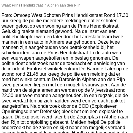
Waar: Prins Hendrikstraat in Alphen aan den Rijn
Foto: Omroep West Schoten Prins Hendrikstraat Rond 17.30
uur kreeg de politie meerdere meldingen dat er schoten
waren gelost op een woning aan de Prins Hendrikstraat.
Gelukkig raakte niemand gewond. Na de inzet van een
politiehelikopter werden later door het arrestatieteam twee
mannen in een auto in Almere aangehouden. Deze twee
mannen zijn aangehouden voor betrokkenheid bij het
schietincident aan de Prins Hendrikstraat. In de auto werd
een vuurwapen aangetroffen en in beslag genomen. De
politie doet onderzoek naar de toedracht en aanleiding van
dit incident. Explosief winkelcentrum De Baronie Later op de
avond rond 21.45 uur kreeg de politie een melding dat er
rond het winkelcentrum De Baronie in Alphen aan den Rijn
twee personen liepen met een mogelijk vuurwapen. Aan de
hand van de signalementen werden op de Vijverstraat rond
22.30 uur twee mannen aangehouden. In een rugzak, die de
twee verdachten bij zich hadden werd een verdacht pakket
aangetroffen. Na onderzoek door de EOD (Explosieven
Opruimingsdienst Defensie) bleek het om een explosief te
gaan. Dit explosief werd later bij de Zegerplas in Alphen aan
den Rijn tot ontploffing gebracht. Melden helpt! De politie
onderzoekt beide zaken en kijkt naar een mogelijk verband
tussen beide geweldsincidenten. Heeft u vrijdagavond in de