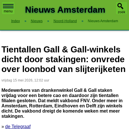
X
Nieuws Amsterdam
menu
zoek
Index
»
Nieuws
»
Noord-Holland
»
Nieuws Amsterdam
Tientallen Gall & Gall-winkels
dicht door stakingen: onvrede
over loonbod van slijterijketen
vrijdag 15 mei 2026, 12:02 uur
Medewerkers van drankenwinkel Gall & Gall staken
vrijdag voor een betere cao en daardoor zijn tientallen
filialen gesloten. Dat meldt vakbond FNV. Onder meer in
Amsterdam, Rotterdam, Eindhoven en Delft zijn winkels
dicht. De vakbond dreigt de komende weken met meer
stakingen.
»
de Telegraaf