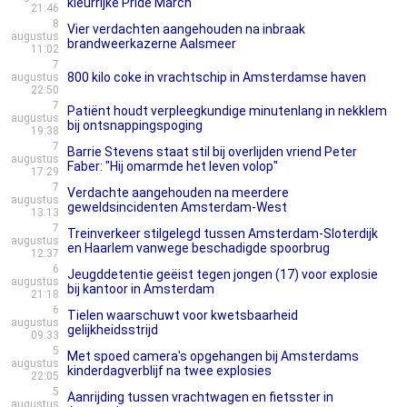
kleurrijke Pride March
21:46
8
Vier verdachten aangehouden na inbraak
augustus
brandweerkazerne Aalsmeer
11:02
7
800 kilo coke in vrachtschip in Amsterdamse haven
augustus
22:50
7
Patiënt houdt verpleegkundige minutenlang in nekklem
augustus
bij ontsnappingspoging
19:38
7
Barrie Stevens staat stil bij overlijden vriend Peter
augustus
Faber: "Hij omarmde het leven volop"
17:29
7
Verdachte aangehouden na meerdere
augustus
geweldsincidenten Amsterdam-West
13:13
7
Treinverkeer stilgelegd tussen Amsterdam-Sloterdijk
augustus
en Haarlem vanwege beschadigde spoorbrug
12:37
6
Jeugddetentie geëist tegen jongen (17) voor explosie
augustus
bij kantoor in Amsterdam
21:18
6
Tielen waarschuwt voor kwetsbaarheid
augustus
gelijkheidsstrijd
09:33
5
Met spoed camera's opgehangen bij Amsterdams
augustus
kinderdagverblijf na twee explosies
22:05
5
Aanrijding tussen vrachtwagen en fietsster in
augustus