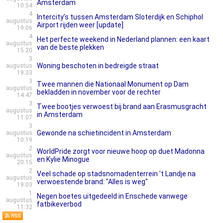
Amsterdam
10:54
4
Intercity’s tussen Amsterdam Sloterdijk en Schiphol
augustus
Airport rijden weer [update]
19:06
4
Het perfecte weekend in Nederland plannen: een kaart
augustus
van de beste plekken
15:20
3
Woning beschoten in bedreigde straat
augustus
19:33
3
Twee mannen die Nationaal Monument op Dam
augustus
bekladden in november voor de rechter
14:47
3
Twee bootjes verwoest bij brand aan Erasmusgracht
augustus
in Amsterdam
11:07
3
Gewonde na schietincident in Amsterdam
augustus
10:19
2
WorldPride zorgt voor nieuwe hoop op duet Madonna
augustus
en Kylie Minogue
20:15
2
Veel schade op stadsnomadenterrein 't Landje na
augustus
verwoestende brand: "Alles is weg"
19:03
1
Negen boetes uitgedeeld in Enschede vanwege
augustus
fatbikeverbod
11:32