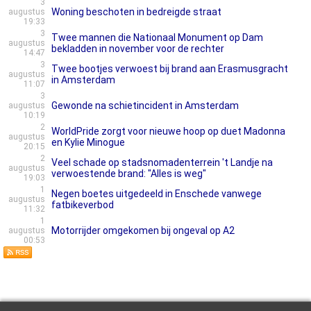
3
Woning beschoten in bedreigde straat
augustus
19:33
3
Twee mannen die Nationaal Monument op Dam
augustus
bekladden in november voor de rechter
14:47
3
Twee bootjes verwoest bij brand aan Erasmusgracht
augustus
in Amsterdam
11:07
3
Gewonde na schietincident in Amsterdam
augustus
10:19
2
WorldPride zorgt voor nieuwe hoop op duet Madonna
augustus
en Kylie Minogue
20:15
2
Veel schade op stadsnomadenterrein 't Landje na
augustus
verwoestende brand: "Alles is weg"
19:03
1
Negen boetes uitgedeeld in Enschede vanwege
augustus
fatbikeverbod
11:32
1
Motorrijder omgekomen bij ongeval op A2
augustus
00:53