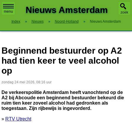
X
Nieuws Amsterdam
menu
zoek
Index
»
Nieuws
»
Noord-Holland
»
Nieuws Amsterdam
Beginnend bestuurder op A2
had tien keer te veel alcohol
op
zondag 24 mei 2026, 08:16 uur
De verkeerspolitie Amsterdam heeft vanochtend op de
A2 bij Abcoude een beginnend bestuurder bekeurd die
ruim tien keer zoveel alcohol had gedronken als
toegestaan. Zijn rijbewijs is ingevorderd.
»
RTV Utrecht