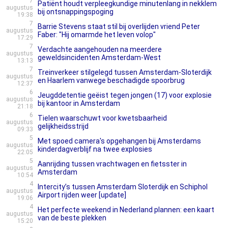
7
Patiënt houdt verpleegkundige minutenlang in nekklem
augustus
bij ontsnappingspoging
19:38
7
Barrie Stevens staat stil bij overlijden vriend Peter
augustus
Faber: "Hij omarmde het leven volop"
17:29
7
Verdachte aangehouden na meerdere
augustus
geweldsincidenten Amsterdam-West
13:13
7
Treinverkeer stilgelegd tussen Amsterdam-Sloterdijk
augustus
en Haarlem vanwege beschadigde spoorbrug
12:37
6
Jeugddetentie geëist tegen jongen (17) voor explosie
augustus
bij kantoor in Amsterdam
21:18
6
Tielen waarschuwt voor kwetsbaarheid
augustus
gelijkheidsstrijd
09:33
5
Met spoed camera's opgehangen bij Amsterdams
augustus
kinderdagverblijf na twee explosies
22:05
5
Aanrijding tussen vrachtwagen en fietsster in
augustus
Amsterdam
10:54
4
Intercity’s tussen Amsterdam Sloterdijk en Schiphol
augustus
Airport rijden weer [update]
19:06
4
Het perfecte weekend in Nederland plannen: een kaart
augustus
van de beste plekken
15:20