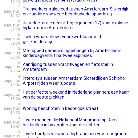
geweldsincidenten Amsterdam-West
13:13
7
Treinverkeer stilgelegd tussen Amsterdam-Sloterdijk
augustus
en Haarlem vanwege beschadigde spoorbrug
12:37
6
Jeugddetentie geëist tegen jongen (17) voor explosie
augustus
bij kantoor in Amsterdam
21:18
6
Tielen waarschuwt voor kwetsbaarheid
augustus
gelijkheidsstrijd
09:33
5
Met spoed camera's opgehangen bij Amsterdams
augustus
kinderdagverblijf na twee explosies
22:05
5
Aanrijding tussen vrachtwagen en fietsster in
augustus
Amsterdam
10:54
4
Intercity’s tussen Amsterdam Sloterdijk en Schiphol
augustus
Airport rijden weer [update]
19:06
4
Het perfecte weekend in Nederland plannen: een kaart
augustus
van de beste plekken
15:20
3
Woning beschoten in bedreigde straat
augustus
19:33
3
Twee mannen die Nationaal Monument op Dam
augustus
bekladden in november voor de rechter
14:47
3
Twee bootjes verwoest bij brand aan Erasmusgracht
augustus