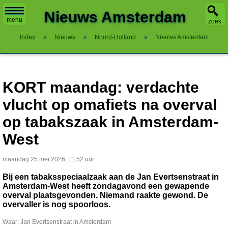
X
Nieuws Amsterdam
menu
zoek
Index
»
Nieuws
»
Noord-Holland
»
Nieuws Amsterdam
KORT maandag: verdachte
vlucht op omafiets na overval
op tabakszaak in Amsterdam-
West
maandag 25 mei 2026, 11:52 uur
Bij een tabaksspeciaalzaak aan de Jan Evertsenstraat in
Amsterdam-West heeft zondagavond een gewapende
overval plaatsgevonden. Niemand raakte gewond. De
overvaller is nog spoorloos.
Waar: Jan Evertsenstraat in Amsterdam