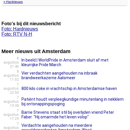
» Hardnieuws
Foto's bij dit nieuwsbericht
Foto: Hardnieuws
Foto: RTV N-H
Meer nieuws uit Amsterdam
8
In beeld | WorldPride in Amsterdam sluit af met
augustus
kleurrijke Pride March
21:46
8
Vier verdachten aangehouden na inbraak
augustus
brandweerkazerne Aalsmeer
11:02
7
800 kilo coke in vrachtschip in Amsterdamse haven
augustus
22:50
7
Patiënt houdt verpleegkundige minutenlang in nekklem
augustus
bij ontsnappingspoging
19:38
7
Barrie Stevens staat stil bij overlijden vriend Peter
augustus
Faber: "Hij omarmde het leven volop"
17:29
7
Verdachte aangehouden na meerdere
augustus