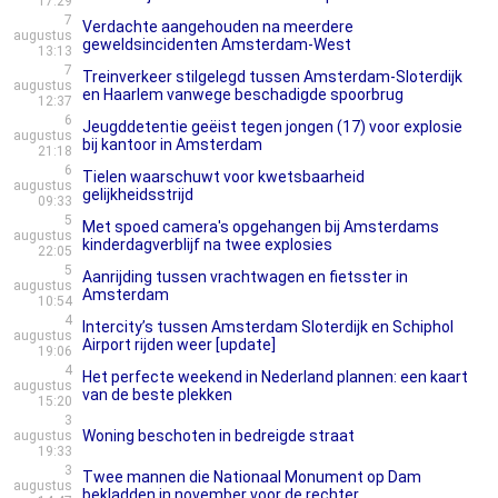
17:29
7
Verdachte aangehouden na meerdere
augustus
geweldsincidenten Amsterdam-West
13:13
7
Treinverkeer stilgelegd tussen Amsterdam-Sloterdijk
augustus
en Haarlem vanwege beschadigde spoorbrug
12:37
6
Jeugddetentie geëist tegen jongen (17) voor explosie
augustus
bij kantoor in Amsterdam
21:18
6
Tielen waarschuwt voor kwetsbaarheid
augustus
gelijkheidsstrijd
09:33
5
Met spoed camera's opgehangen bij Amsterdams
augustus
kinderdagverblijf na twee explosies
22:05
5
Aanrijding tussen vrachtwagen en fietsster in
augustus
Amsterdam
10:54
4
Intercity’s tussen Amsterdam Sloterdijk en Schiphol
augustus
Airport rijden weer [update]
19:06
4
Het perfecte weekend in Nederland plannen: een kaart
augustus
van de beste plekken
15:20
3
Woning beschoten in bedreigde straat
augustus
19:33
3
Twee mannen die Nationaal Monument op Dam
augustus
bekladden in november voor de rechter