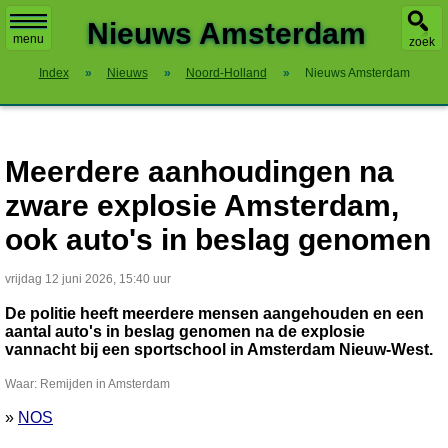
X
Nieuws Amsterdam
menu
zoek
Index
»
Nieuws
»
Noord-Holland
»
Nieuws Amsterdam
Meerdere aanhoudingen na
zware explosie Amsterdam,
ook auto's in beslag genomen
vrijdag 12 juni 2026, 15:40 uur
De politie heeft meerdere mensen aangehouden en een
aantal auto's in beslag genomen na de explosie
vannacht bij een sportschool in Amsterdam Nieuw-West.
Waar: Remijden in Amsterdam
»
NOS