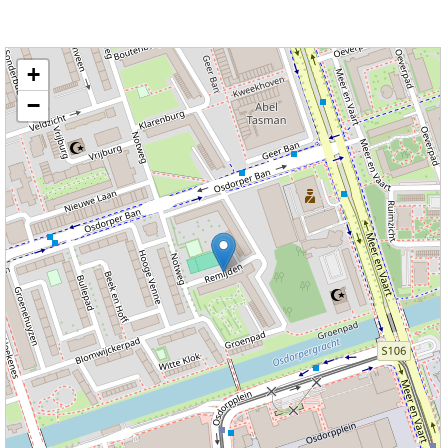
Kaart nieuws Amsterdam. Locatie nieuws: 52.36159 / 4.80323 Remijden
+
−