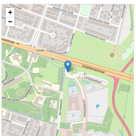
Kaart nieuws Apeldoorn. Locatie nieuws: 52.20784 / 6.01558 Landgoedlaan
+
−