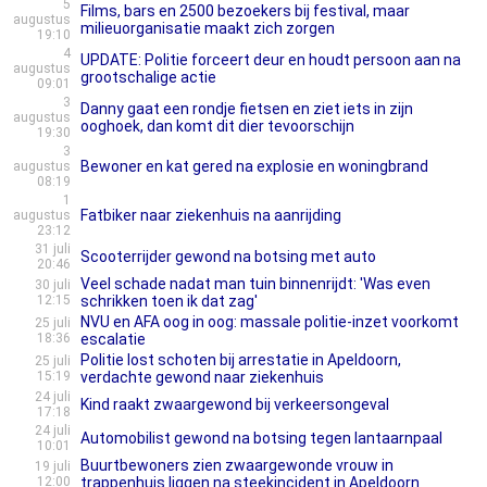
5
Films, bars en 2500 bezoekers bij festival, maar
augustus
milieuorganisatie maakt zich zorgen
19:10
4
UPDATE: Politie forceert deur en houdt persoon aan na
augustus
grootschalige actie
09:01
3
Danny gaat een rondje fietsen en ziet iets in zijn
augustus
ooghoek, dan komt dit dier tevoorschijn
19:30
3
Bewoner en kat gered na explosie en woningbrand
augustus
08:19
1
Fatbiker naar ziekenhuis na aanrijding
augustus
23:12
31 juli
Scooterrijder gewond na botsing met auto
20:46
Veel schade nadat man tuin binnenrijdt: 'Was even
30 juli
12:15
schrikken toen ik dat zag'
NVU en AFA oog in oog: massale politie-inzet voorkomt
25 juli
18:36
escalatie
Politie lost schoten bij arrestatie in Apeldoorn,
25 juli
15:19
verdachte gewond naar ziekenhuis
24 juli
Kind raakt zwaargewond bij verkeersongeval
17:18
24 juli
Automobilist gewond na botsing tegen lantaarnpaal
10:01
Buurtbewoners zien zwaargewonde vrouw in
19 juli
12:00
trappenhuis liggen na steekincident in Apeldoorn