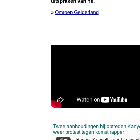
uitspraken van Ye.
»
Omroep Gelderland
Twee aanhoudingen bij optreden Kan
weer protest tegen komst rapper
Rapper Ye heeft zaterdagavond 