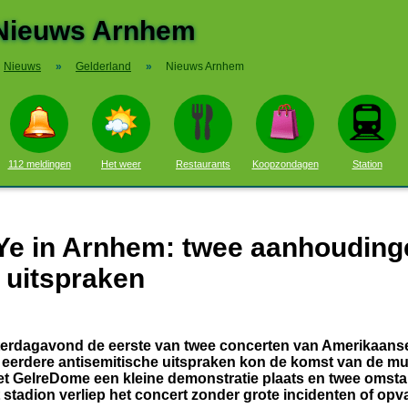
Nieuws Arnhem
Nieuws
»
Gelderland
»
Nieuws Arnhem
112 meldingen
Het weer
Restaurants
Koopzondagen
Station
 Ye in Arnhem: twee aanhouding
 uitspraken
terdagavond de eerste van twee concerten van Amerikaans
 eerdere antisemitische uitspraken kon de komst van de mu
 het GelreDome een kleine demonstratie plaats en twee omst
stadion verliep het concert zonder grote incidenten of opv