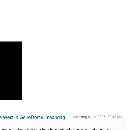
ye West in GelreDome, maandag
zaterdag 6 juni 2026, 22:43 uur
onder luid gejuich van tienduizenden bezoekers het eerste