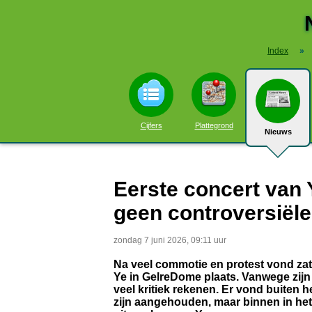
Index
»
Cijfers
Plattegrond
Nieuws
Eerste concert van
geen controversiële
zondag 7 juni 2026, 09:11 uur
Na veel commotie en protest vond za
Ye in GelreDome plaats. Vanwege zijn
veel kritiek rekenen. Er vond buiten
zijn aangehouden, maar binnen in het 