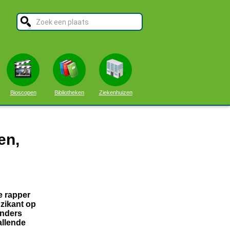
Bioscopen
Bibliotheken
Ziekenhuizen
en,
e rapper
zikant op
anders
allende