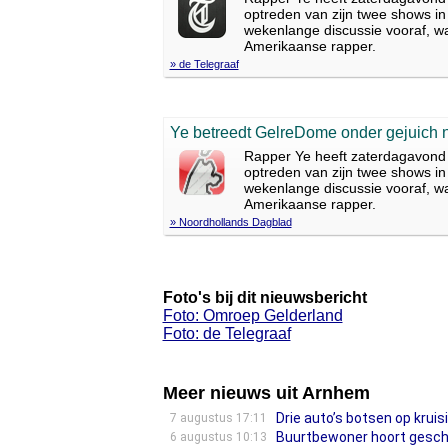
optreden van zijn twee shows i
wekenlange discussie vooraf, wa
Amerikaanse rapper.
» de Telegraaf
Ye betreedt GelreDome onder gejuich 
Rapper Ye heeft zaterdagavond 
optreden van zijn twee shows i
wekenlange discussie vooraf, wa
Amerikaanse rapper.
» Noordhollands Dagblad
Foto's bij dit nieuwsbericht
Foto: Omroep Gelderland
Foto: de Telegraaf
Meer nieuws uit Arnhem
Drie auto’s botsen op krui
7 augustus 17:11
Buurtbewoner hoort geschr
6 augustus 10:13