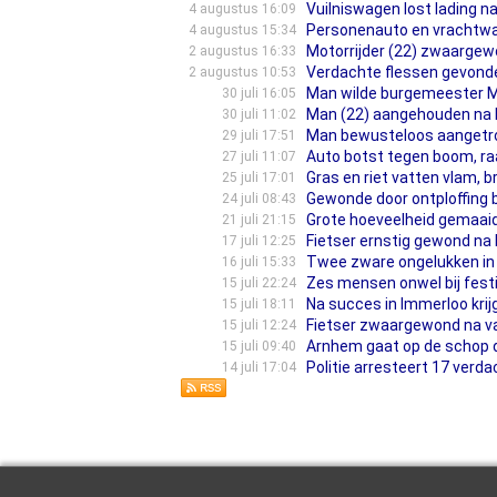
Vuilniswagen lost lading n
4 augustus 16:09
Personenauto en vrachtw
4 augustus 15:34
Motorrijder (22) zwaargew
2 augustus 16:33
Verdachte flessen gevonde
2 augustus 10:53
Man wilde burgemeester Mar
30 juli 16:05
Man (22) aangehouden na 
30 juli 11:02
Man bewusteloos aangetro
29 juli 17:51
Auto botst tegen boom, r
27 juli 11:07
Gras en riet vatten vlam, b
25 juli 17:01
Gewonde door ontploffing bi
24 juli 08:43
Grote hoeveelheid gemaaid
21 juli 21:15
Fietser ernstig gewond na
17 juli 12:25
Twee zware ongelukken in
16 juli 15:33
Zes mensen onwel bij festi
15 juli 22:24
Na succes in Immerloo kri
15 juli 18:11
Fietser zwaargewond na val
15 juli 12:24
Arnhem gaat op de schop de
15 juli 09:40
Politie arresteert 17 verd
14 juli 17:04