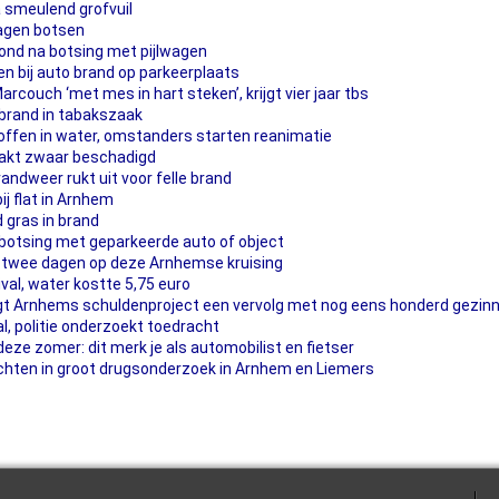
a smeulend grofvuil
agen botsen
ond na botsing met pijlwagen
n bij auto brand op parkeerplaats
couch ‘met mes in hart steken’, krijgt vier jaar tbs
brand in tabakszaak
ffen in water, omstanders starten reanimatie
aakt zwaar beschadigd
randweer rukt uit voor felle brand
j flat in Arnhem
 gras in brand
 botsing met geparkeerde auto of object
 twee dagen op deze Arnhemse kruising
val, water kostte 5,75 euro
jgt Arnhems schuldenproject een vervolg met nog eens honderd gezin
, politie onderzoekt toedracht
ze zomer: dit merk je als automobilist en fietser
achten in groot drugsonderzoek in Arnhem en Liemers