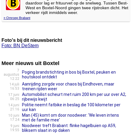
daardoor lag er frituurvet op de snelweg. Tussen Best-
West en Boxtel-Noord gingen twee rijstroken dicht. Het
verkeer rijdt inmiddels weer.
» Omroep Brabant
Foto's bij dit nieuwsbericht
Foto: BN DeStem
Meer nieuws uit Boxtel
7
Poging brandstichting in bos bij Boxtel, peuken en
augustus
houtskool ontdekt
12:22
Aanrijding zorgde voor chaos bij Eindhoven, maar
14 juli
16:53
treinen rijden weer
Automobilist scheurt met ruim 200 km per uur over A2,
17 juni
06:25
rijbewijs kwijt
Politie neemt fatbike in beslag die 100 kilometer per
14 juni
21:16
uur kan
Man (45) komt om door noodweer: 'We leven intens
10 juni
17:24
met de familie mee'
Noodweer treft Brabant: flinke hagelbuien op A59,
9 juni
19:55
bliksem slaat in op daken