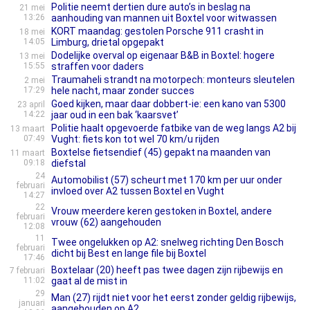
Politie neemt dertien dure auto’s in beslag na
21 mei
13:26
aanhouding van mannen uit Boxtel voor witwassen
KORT maandag: gestolen Porsche 911 crasht in
18 mei
14:05
Limburg, drietal opgepakt
Dodelijke overval op eigenaar B&B in Boxtel: hogere
13 mei
15:55
straffen voor daders
Traumaheli strandt na motorpech: monteurs sleutelen
2 mei
17:29
hele nacht, maar zonder succes
Goed kijken, maar daar dobbert-ie: een kano van 5300
23 april
14:22
jaar oud in een bak ‘kaarsvet’
Politie haalt opgevoerde fatbike van de weg langs A2 bij
13 maart
07:49
Vught: fiets kon tot wel 70 km/u rijden
Boxtelse fietsendief (45) gepakt na maanden van
11 maart
09:18
diefstal
24
Automobilist (57) scheurt met 170 km per uur onder
februari
invloed over A2 tussen Boxtel en Vught
14:27
22
Vrouw meerdere keren gestoken in Boxtel, andere
februari
vrouw (62) aangehouden
12:08
11
Twee ongelukken op A2: snelweg richting Den Bosch
februari
dicht bij Best en lange file bij Boxtel
17:46
Boxtelaar (20) heeft pas twee dagen zijn rijbewijs en
7 februari
11:02
gaat al de mist in
29
Man (27) rijdt niet voor het eerst zonder geldig rijbewijs,
januari
aangehouden op A2