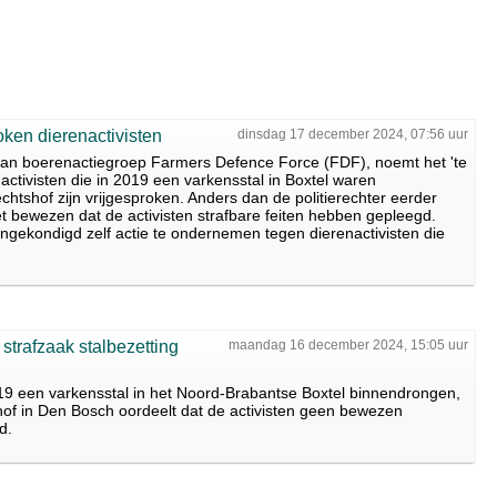
oken dierenactivisten
dinsdag 17 december 2024, 07:56 uur
an boerenactiegroep Farmers Defence Force (FDF), noemt het 'te
ctivisten die in 2019 een varkensstal in Boxtel waren
htshof zijn vrijgesproken. Anders dan de politierechter eerder
et bewezen dat de activisten strafbare feiten hebben gepleegd.
gekondigd zelf actie te ondernemen tegen dierenactivisten die
 strafzaak stalbezetting
maandag 16 december 2024, 15:05 uur
2019 een varkensstal in het Noord-Brabantse Boxtel binnendrongen,
shof in Den Bosch oordeelt dat de activisten geen bewezen
d.