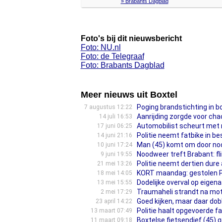
» Brabants Dagblad
Foto's bij dit nieuwsbericht
Foto: NU.nl
Foto: de Telegraaf
Foto: Brabants Dagblad
Meer nieuws uit Boxtel
Poging brandstichting in b
7 augustus 12:22
Aanrijding zorgde voor chao
14 juli 16:53
Automobilist scheurt met ru
17 juni 06:25
Politie neemt fatbike in be
14 juni 21:16
Man (45) komt om door noo
10 juni 17:24
Noodweer treft Brabant: fl
9 juni 19:55
Politie neemt dertien dure
21 mei 13:26
KORT maandag: gestolen Po
18 mei 14:05
Dodelijke overval op eigena
13 mei 15:55
Traumaheli strandt na mot
2 mei 17:29
Goed kijken, maar daar dobb
23 april 14:22
Politie haalt opgevoerde fa
13 maart 07:49
Boxtelse fietsendief (45) 
11 maart 09:18