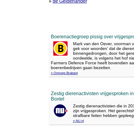
»
de Gelderlander
Boerenactiegroep pissig over vrijgespr
Mark van den Oever, voorman v
gek voor woorden' dat de dierena
binnengedrongen, door het gerec
oordeelde, is volgens het hof ni
Farmers Defence Force heeft bovendien aan
boerenbedrijven gaan bezetten.
» Omroep Brabant
Zestig dierenactivisten vrijgesproken in
Boxtel
Zestig dierenactivisten die in 
zijn vrijgesproken. Het gerecht
strafbare feiten hebben gepleeg
» NU.nl