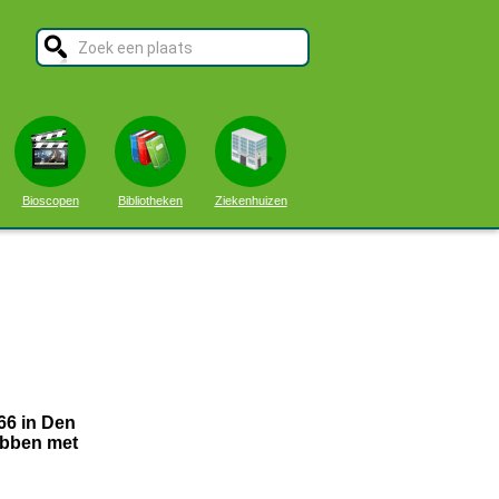
Bioscopen
Bibliotheken
Ziekenhuizen
66 in Den
ebben met