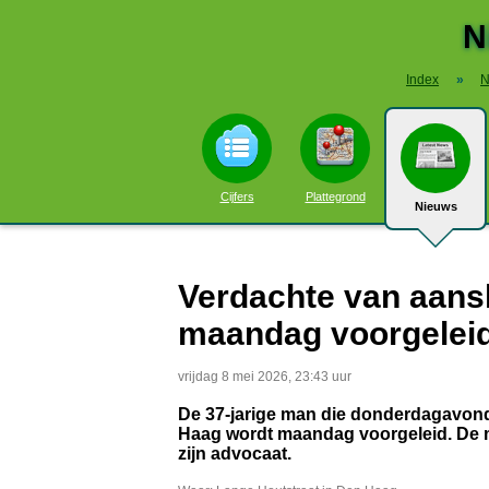
N
Index
»
N
Cijfers
Plattegrond
Nieuws
Verdachte van aansl
maandag voorgelei
vrijdag 8 mei 2026, 23:43 uur
De 37-jarige man die donderdagavond 
Haag wordt maandag voorgeleid. De m
zijn advocaat.