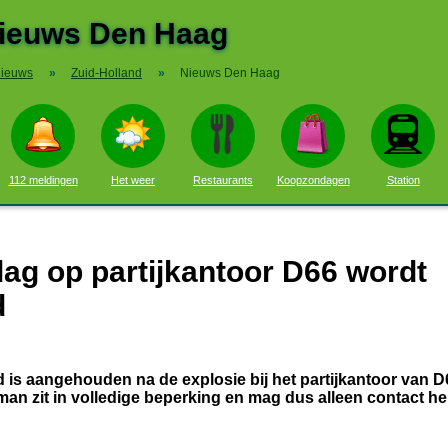
ieuws Den Haag
ieuws
»
Zuid-Holland
»
Nieuws Den Haag
112 meldingen
Het weer
Restaurants
Koopzondagen
Station
ag op partijkantoor D66 wordt
d
is aangehouden na de explosie bij het partijkantoor van D
an zit in volledige beperking en mag dus alleen contact h