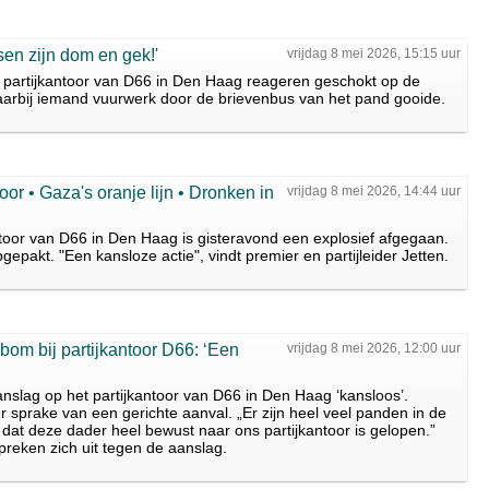
sen zijn dom en gek!'
vrijdag 8 mei 2026, 15:15 uur
partijkantoor van D66 in Den Haag reageren geschokt op de
rbij iemand vuurwerk door de brievenbus van het pand gooide.
or • Gaza's oranje lijn • Dronken in
vrijdag 8 mei 2026, 14:44 uur
ntoor van D66 in Den Haag is gisteravond een explosief afgegaan.
gepakt. "Een kansloze actie", vindt premier en partijleider Jetten.
bom bij partijkantoor D66: ‘Een
vrijdag 8 mei 2026, 12:00 uur
slag op het partijkantoor van D66 in Den Haag ‘kansloos’.
r sprake van een gerichte aanval. „Er zijn heel veel panden in de
dat deze dader heel bewust naar ons partijkantoor is gelopen.”
eken zich uit tegen de aanslag.