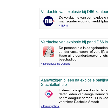
Verdachte van explosie bij D66-kantoor
De verdachte van een explosie 
man zonder woon- of verblijfplaat
» NU.nl
Verdachte van explosie bij pand D66 is
De persoon die is aangehouden n
zonder vaste woon- of verblijfpla
Haag ging donderdagavond iets
beschadigd.
» Noordhollands Dagblad
Aanwezigen bijeen na explosie partijk
Slachtofferhulp'
Tijdens de explosie donderdaga
dertig leden van Jonge Democra
het middaguur samen. 'Er is voo
voorzitter Rachelle Smook.
» Omroep West