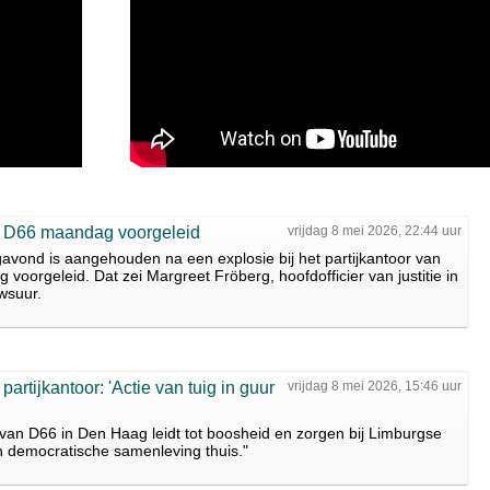
or D66 maandag voorgeleid
vrijdag 8 mei 2026, 22:44 uur
avond is aangehouden na een explosie bij het partijkantoor van
oorgeleid. Dat zei Margreet Fröberg, hoofdofficier van justitie in
wsuur.
artijkantoor: 'Actie van tuig in guur
vrijdag 8 mei 2026, 15:46 uur
 van D66 in Den Haag leidt tot boosheid en zorgen bij Limburgse
een democratische samenleving thuis."