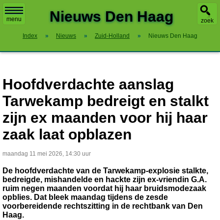
X
Nieuws Den Haag
menu
zoek
Index
»
Nieuws
»
Zuid-Holland
»
Nieuws Den Haag
Hoofdverdachte aanslag
Tarwekamp bedreigt en stalkt
zijn ex maanden voor hij haar
zaak laat opblazen
maandag 11 mei 2026, 14:30 uur
De hoofdverdachte van de Tarwekamp-explosie stalkte,
bedreigde, mishandelde en hackte zijn ex-vriendin G.A.
ruim negen maanden voordat hij haar bruidsmodezaak
opblies. Dat bleek maandag tijdens de zesde
voorbereidende rechtszitting in de rechtbank van Den
Haag.