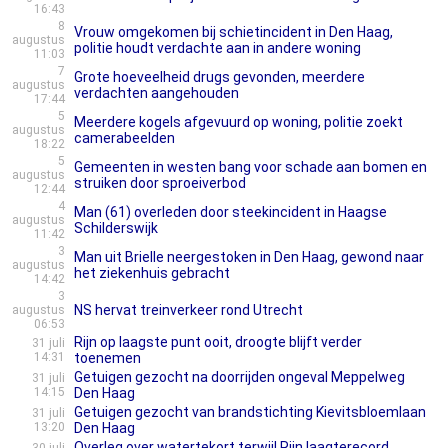
16:43
8
Vrouw omgekomen bij schietincident in Den Haag,
augustus
politie houdt verdachte aan in andere woning
11:03
7
Grote hoeveelheid drugs gevonden, meerdere
augustus
verdachten aangehouden
17:44
5
Meerdere kogels afgevuurd op woning, politie zoekt
augustus
camerabeelden
18:22
5
Gemeenten in westen bang voor schade aan bomen en
augustus
struiken door sproeiverbod
12:44
4
Man (61) overleden door steekincident in Haagse
augustus
Schilderswijk
11:42
3
Man uit Brielle neergestoken in Den Haag, gewond naar
augustus
het ziekenhuis gebracht
14:42
3
NS hervat treinverkeer rond Utrecht
augustus
06:53
Rijn op laagste punt ooit, droogte blijft verder
31 juli
14:31
toenemen
Getuigen gezocht na doorrijden ongeval Meppelweg
31 juli
14:15
Den Haag
Getuigen gezocht van brandstichting Kievitsbloemlaan
31 juli
13:20
Den Haag
Overleg over watertekort terwijl Rijn laagterecord