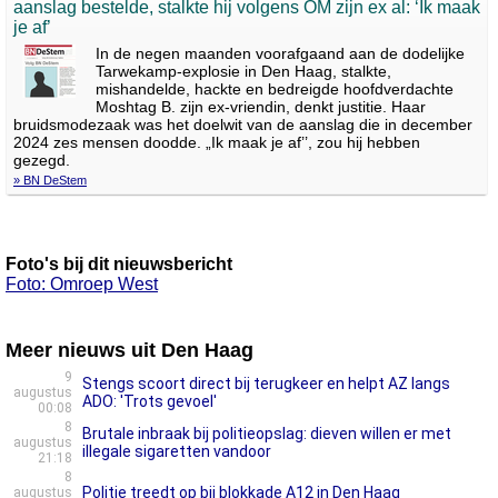
aanslag bestelde, stalkte hij volgens OM zijn ex al: ‘Ik maak
je af’
In de negen maanden voorafgaand aan de dodelijke
Tarwekamp-explosie in Den Haag, stalkte,
mishandelde, hackte en bedreigde hoofdverdachte
Moshtag B. zijn ex-vriendin, denkt justitie. Haar
bruidsmodezaak was het doelwit van de aanslag die in december
2024 zes mensen doodde. „Ik maak je af’’, zou hij hebben
gezegd.
» BN DeStem
Foto's bij dit nieuwsbericht
Foto: Omroep West
Meer nieuws uit Den Haag
9
Stengs scoort direct bij terugkeer en helpt AZ langs
augustus
ADO: 'Trots gevoel'
00:08
8
Brutale inbraak bij politieopslag: dieven willen er met
augustus
illegale sigaretten vandoor
21:18
8
Politie treedt op bij blokkade A12 in Den Haag
augustus