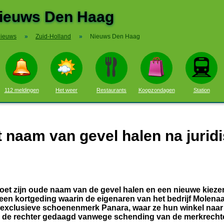
ieuws Den Haag
ieuws
»
Zuid-Holland
»
Nieuws Den Haag
112 meldingen
Het weer
Restaurants
Koopzondagen
Station
naam van gevel halen na jurid
t zijn oude naam van de gevel halen en een nieuwe kieze
een kortgeding waarin de eigenaren van het bedrijf Molena
t exclusieve schoenenmerk Panara, waar ze hun winkel naa
r de rechter gedaagd vanwege schending van de merkrecht