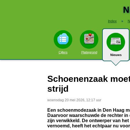
N
Index
»
N
Cijfers
Plattegrond
Nieuws
Schoenenzaak moet 
strijd
woensdag 20 mei 2026, 12:17 uur
Een schoenmodezaak in Den Haag moe
Daarvoor waarschuwde de rechter in 
zijn verwikkeld. De ontwerper van he
vernoemd, heeft het echtpaar nu voo