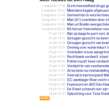
Grote hoeveelheid drugs 
7 augustus 17:44
Meerdere kogels afgevuurd
5 augustus 18:22
Gemeenten in westen bang
5 augustus 12:44
Man (61) overleden door st
4 augustus 11:42
Man uit Brielle neergestok
3 augustus 14:42
NS hervat treinverkeer ron
3 augustus 06:53
Rijn op laagste punt ooit, 
31 juli 14:31
Getuigen gezocht na door
31 juli 14:15
Getuigen gezocht van bran
31 juli 13:20
Overleg over watertekort te
30 juli 10:29
Overleden vrouw aangetrof
29 juli 10:11
Rechtbank oordeelt: staat 
28 juli 16:59
Politie houdt twee verdac
28 juli 08:49
Verdachte van voorbereiden
27 juli 11:00
Arrestatie na mishandeli
26 juli 11:52
Overval in kantoorpand Wa
26 juli 11:07
ICC-aanklager Khan vecht 
24 juli 22:53
Feyenoord en ADO Den Haag
24 juli 21:40
De Staat schendt niet zij
24 juli 16:18
Opluchting voor Tata Steel
24 juli 12:25