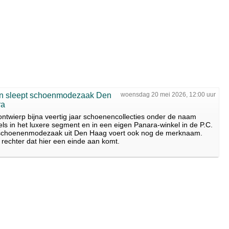
on sleept schoenmodezaak Den
woensdag 20 mei 2026, 12:00 uur
ra
twierp bijna veertig jaar schoenencollecties onder de naam
els in het luxere segment en in een eigen Panara-winkel in de P.C.
 schoenenmodezaak uit Den Haag voert ook nog de merknaam.
 rechter dat hier een einde aan komt.