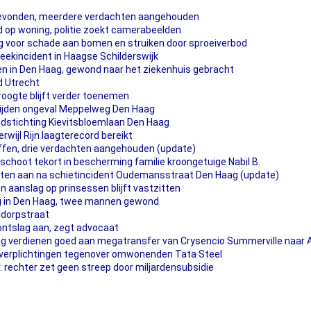
gevonden, meerdere verdachten aangehouden
 op woning, politie zoekt camerabeelden
 voor schade aan bomen en struiken door sproeiverbod
eekincident in Haagse Schilderswijk
en in Den Haag, gewond naar het ziekenhuis gebracht
d Utrecht
droogte blijft verder toenemen
rijden ongeval Meppelweg Den Haag
dstichting Kievitsbloemlaan Den Haag
rwijl Rijn laagterecord bereikt
fen, drie verdachten aangehouden (update)
schoot tekort in bescherming familie kroongetuige Nabil B.
hten aan na schietincident Oudemansstraat Den Haag (update)
 aanslag op prinsessen blijft vastzitten
ng in Den Haag, twee mannen gewond
ldorpstraat
ontslag aan, zegt advocaat
 verdienen goed aan megatransfer van Crysencio Summerville naar Al
n verplichtingen tegenover omwonenden Tata Steel
: rechter zet geen streep door miljardensubsidie