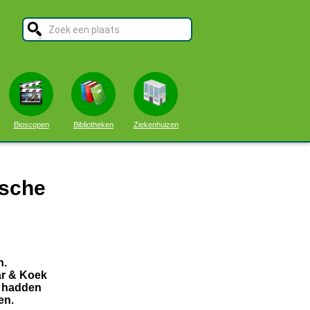
Bioscopen
Bibliotheken
Ziekenhuizen
ische
n.
ar & Koek
r hadden
en.