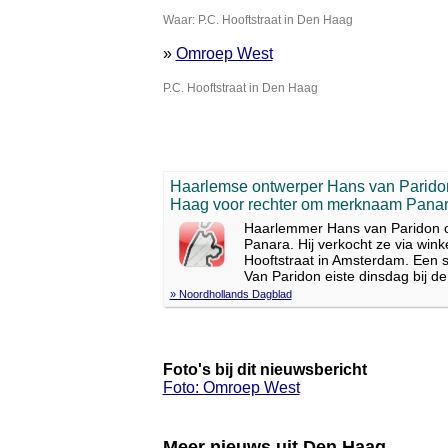
Waar: P.C. Hooftstraat in Den Haag
»
Omroep West
P.C. Hooftstraat in Den Haag
Haarlemse ontwerper Hans van Parid
Haag voor rechter om merknaam Pana
Haarlemmer Hans van Paridon on
Panara. Hij verkocht ze via wink
Hooftstraat in Amsterdam. Een
Van Paridon eiste dinsdag bij de
» Noordhollands Dagblad
Foto's bij dit nieuwsbericht
Foto: Omroep West
Meer nieuws uit Den Haag