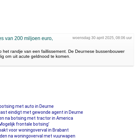
es van 200 miljoen euro,
woensdag 30 april 2025, 08:06 uur
 het randje van een faillissement. De Deurnese bussenbouwer
dig om uit acute geldnood te komen.
 botsing met auto in Deurne
last eindigt met gewonde agent in Deurne
en na botsing met tractor in America
Mogelijk frontale botsing’
kt voor woningoverval in Brabant
den na woningoverval met vuurwapen