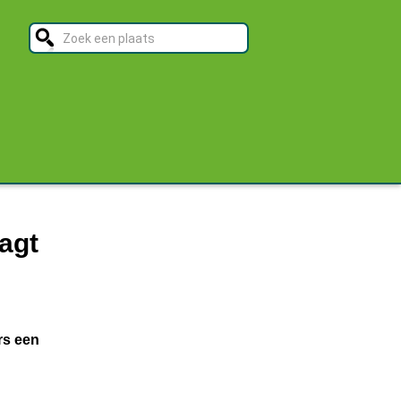
agt
rs een