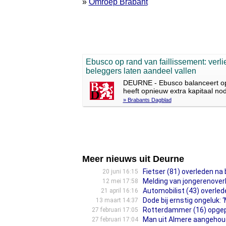
»
Omroep Brabant
Ebusco op rand van faillissement: verli
beleggers laten aandeel vallen
DEURNE - Ebusco balanceert op
heeft opnieuw extra kapitaal no
» Brabants Dagblad
Meer nieuws uit Deurne
Fietser (81) overleden na
20 juni 16:15
Melding van jongerenover
12 mei 17:58
Automobilist (43) overled
21 april 16:16
Dode bij ernstig ongeluk: ‘
13 maart 14:37
Rotterdammer (16) opgepa
27 februari 17:05
Man uit Almere aangehou
27 februari 17:04