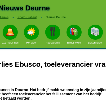
Nieuws Deurne
Nieuws
»
Noord-Brabant
»
Nieuws Deurne
112 meldingen
Het weer
Restaurants
Bibliotheken
Ziekenhuizen
rlies Ebusco, toeleverancier vra
co in Deurne. Het bedrijf meldt woensdag in zijn jaarcijfe
 heeft een toeleverancier het faillissement van het bedrijf
t betaald worden.