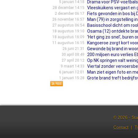
Drama voor PSV-voetbals
5 januari 14:18
Vleeskuikens vergast en ge
28 december 14:15
Fiets gevonden in bos bij 
2 december 06:17
Man (79) in zorgstelling 
26 november 16:57
Basisschool dicht om rook 
27 augustus 06:54
Osama (12) ontdekte brand 
18 augustus 19:10
'Het ging zo snel', buren
18 augustus 16:09
Kangoeroe zorgt kort voor
11 augustus 16:15
Gewonde bij brand in woon
26 juni 21:31
200 miljoen euro verlies 
30 april 08:49
Op NK springen valt weini
27 april 20:12
Viertal zonder vervoersbe
9 maart 14:33
Man ziet eigen foto en me
6 januari 12:01
Grote brand treft bedrij
1 januari 15:28
© 2026 - Sta
Contact
|
T