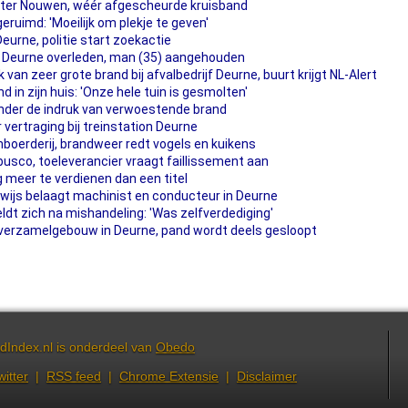
ter Nouwen, wéér afgescheurde kruisband
ruimd: 'Moeilijk om plekje te geven'
Deurne, politie start zoekactie
in Deurne overleden, man (35) aangehouden
van zeer grote brand bij afvalbedrijf Deurne, buurt krijgt NL-Alert
in zijn huis: 'Onze hele tuin is gesmolten'
 onder de indruk van verwoestende brand
 vertraging bij treinstation Deurne
boerderij, brandweer redt vogels en kuikens
Ebusco, toeleverancier vraagt faillissement aan
g meer te verdienen dan een titel
wijs belaagt machinist en conducteur in Deurne
ldt zich na mishandeling: 'Was zelfverdediging'
fsverzamelgebouw in Deurne, pand wordt deels gesloopt
dIndex.nl is onderdeel van
Obedo
witter
|
RSS feed
|
Chrome Extensie
|
Disclaimer