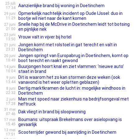
25 juli
Aanzienlijke brand bij woning in Doetinchem
17:34
Opmerkelijk nachtelijk incident op Oude IJssel: duo in
29 juni
11:29
bootje wil niet naar de kant komen
‎Snelle hap bij de McDrive in Doetinchem leidt tot botsing
27 juni
21:00
en pijnlijke nek
23 juni
Vrouw valt in vijver bij hotel
13:50
Jongen komt met rolstoel in gat terecht en valt in
21 juni
23:21
Doetinchem
Jongen springt van Europabrug in Doetinchem, komt op
20 juni
10:49
boot terecht en raakt gewond
Buurjongen hoort knal en ziet vlammen: ‘nieuwe auto’
14 juni
10:04
staat in brand
Dit is waarom het zo kan stormen deze weken (ook
9 juni
13:44
vanavond is het weer opletten geblazen)
Dertig marktkramen de lucht in: mogelijke windhoos in
8 juni
22:32
Doetinchem
Man met spoed naar ziekenhuis na bedrijfsongeval met
2 juni
17:28
heftruck
31 mei
Dak vliegt in brand bij sloopwoning
07:46
Boumans: uitspraak Brekelmans over asielopvang is
17 mei
15:45
gevaarlijk
13 mei
Scooterrijder gewond bij aanrijding in Doetinchem
17:51