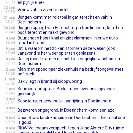
21:00
en pijnlijke nek
23 juni
Vrouw valt in vijver bij hotel
13:50
Jongen komt met rolstoel in gat terecht en valt in
21 juni
23:21
Doetinchem
Jongen springt van Europabrug in Doetinchem, komt op
20 juni
10:49
boot terecht en raakt gewond
Buurjongen hoort knal en ziet vlammen: ‘nieuwe auto’
14 juni
10:04
staat in brand
Dit is waarom het zo kan stormen deze weken (ook
9 juni
13:44
vanavond is het weer opletten geblazen)
Dertig marktkramen de lucht in: mogelijke windhoos in
8 juni
22:32
Doetinchem
Man met spoed naar ziekenhuis na bedrijfsongeval met
2 juni
17:28
heftruck
31 mei
Dak vliegt in brand bij sloopwoning
07:46
Boumans: uitspraak Brekelmans over asielopvang is
17 mei
15:45
gevaarlijk
13 mei
Scooterrijder gewond bij aanrijding in Doetinchem
17:51
13 mei
Bezwaren ongegrond, in Doetinchem komt een azc
15:05
Orion Stars landskampioen in Doetinchem: drie maal drie
10 mei
20:30
is goud
RKAV Volendam verspeelt tegen Jong Almere City ruime
10 mei
10:18
voorsprong en blijft met lege handen achter