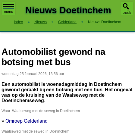
X
Nieuws Doetinchem
menu
zoek
Index
»
Nieuws
»
Gelderland
»
Nieuws Doetinchem
Automobilist gewond na
botsing met bus
woensdag 25 februari 2026, 13:56 uur
Een automobilist is woensdagmiddag in Doetinchem
gewond geraakt bij een botsing met een bus. Het ongeval
was op de kruising van de Waalseweg met de
Doetinchemseweg.
Waar: Waalseweg met de seweg in Doetinchem
»
Omroep Gelderland
Waalseweg met de seweg in Doetinchem