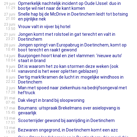
Opmerkelijk nachtelijk incident op Oude IJssel: duo in
29 juni
11:29
bootje wil niet naar de kant komen
‎Snelle hap bij de McDrive in Doetinchem leidt tot botsing
27 juni
21:00
en pijnlijke nek
23 juni
Vrouw valt in vijver bij hotel
13:50
Jongen komt met rolstoel in gat terecht en valt in
21 juni
23:21
Doetinchem
Jongen springt van Europabrug in Doetinchem, komt op
20 juni
10:49
boot terecht en raakt gewond
Buurjongen hoort knal en ziet vlammen: ‘nieuwe auto’
14 juni
10:04
staat in brand
Dit is waarom het zo kan stormen deze weken (ook
9 juni
13:44
vanavond is het weer opletten geblazen)
Dertig marktkramen de lucht in: mogelijke windhoos in
8 juni
22:32
Doetinchem
Man met spoed naar ziekenhuis na bedrijfsongeval met
2 juni
17:28
heftruck
31 mei
Dak vliegt in brand bij sloopwoning
07:46
Boumans: uitspraak Brekelmans over asielopvang is
17 mei
15:45
gevaarlijk
13 mei
Scooterrijder gewond bij aanrijding in Doetinchem
17:51
13 mei
Bezwaren ongegrond, in Doetinchem komt een azc
15:05