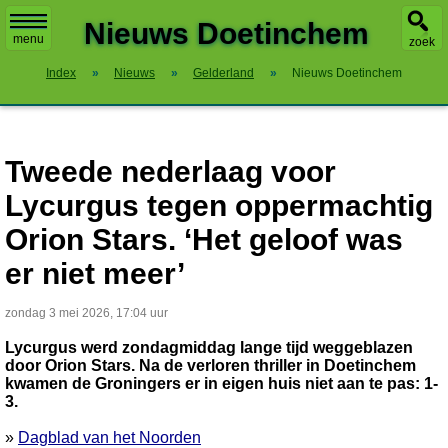
X
Nieuws Doetinchem
menu
zoek
Index
»
Nieuws
»
Gelderland
»
Nieuws Doetinchem
Tweede nederlaag voor
Lycurgus tegen oppermachtig
Orion Stars. ‘Het geloof was
er niet meer’
zondag 3 mei 2026, 17:04 uur
Lycurgus werd zondagmiddag lange tijd weggeblazen
door Orion Stars. Na de verloren thriller in Doetinchem
kwamen de Groningers er in eigen huis niet aan te pas: 1-
3.
»
Dagblad van het Noorden