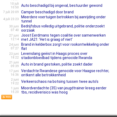
10 juli
Auto beschadigd bij ongeval, bestuurder gewond
10:50
Camper beschadigd door brand
7 juli 20:09
Meerdere voertuigen betrokken bij aanrijding onder
4 juli 23:23
tunnel
Bedrijfsbus volledig uitgebrand, politie onderzoekt
30 juni
07:40
oorzaak
Joost Eerdmans tegen coalitie over samenwerken
27 juni
12:14
met JA21: ’Het is graag of niet’
Brand in kelderbox zorgt voor rookontwikkeling onder
24 juni
07:27
flat
Levenslang geëist in Haags proces over
23 juni
18:22
stadionbloedbad tijdens genocide Rwanda
21 juni
Auto in brand gestoken, politie zoekt dader
09:39
Verdachte Rwandese genocide voor Haagse rechter,
17 juni
16:36
ontkent alle betrokkenheid
2 juni
Verkeerschaos na botsing tussen twee auto’s
19:22
Moordverdachte (35) van jeugdtrainer kreeg eerder
1 juni
15:20
tbs, recidiverisico was hoog