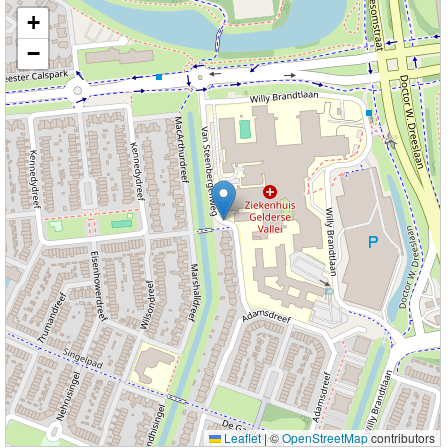
Kaart nieuws Ede. Locatie nieuws: 52.02189 / 5.64413 Van Steenbergenweg
+
−
Leaflet
|
©
OpenStreetMap
contributors