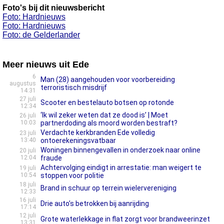
Foto's bij dit nieuwsbericht
Foto: Hardnieuws
Foto: Hardnieuws
Foto: de Gelderlander
Meer nieuws uit Ede
6
Man (28) aangehouden voor voorbereiding
augustus
terroristisch misdrijf
14:31
27 juli
Scooter en bestelauto botsen op rotonde
12:34
‘Ik wil zeker weten dat ze dood is’ | Moet
26 juli
10:03
partnerdoding als moord worden bestraft?
Verdachte kerkbranden Ede volledig
23 juli
13:40
ontoerekeningsvatbaar
Woningen binnengevallen in onderzoek naar online
20 juli
12:04
fraude
Achtervolging eindigt in arrestatie: man weigert te
19 juli
10:54
stoppen voor politie
18 juli
Brand in schuur op terrein wielervereniging
12:33
16 juli
Drie auto’s betrokken bij aanrijding
17:14
12 juli
Grote waterlekkage in flat zorgt voor brandweerinzet
13:31