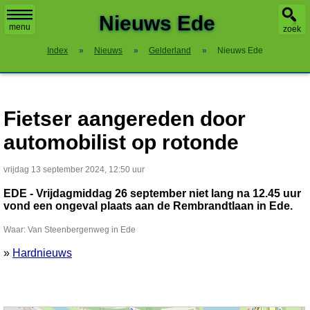
X
Nieuws Ede
menu
zoek
Index
»
Nieuws
»
Gelderland
»
Nieuws Ede
Fietser aangereden door
automobilist op rotonde
vrijdag 13 september 2024, 12:50 uur
EDE - Vrijdagmiddag 26 september niet lang na 12.45 uur
vond een ongeval plaats aan de Rembrandtlaan in Ede.
Waar: Van Steenbergenweg in Ede
»
Hardnieuws