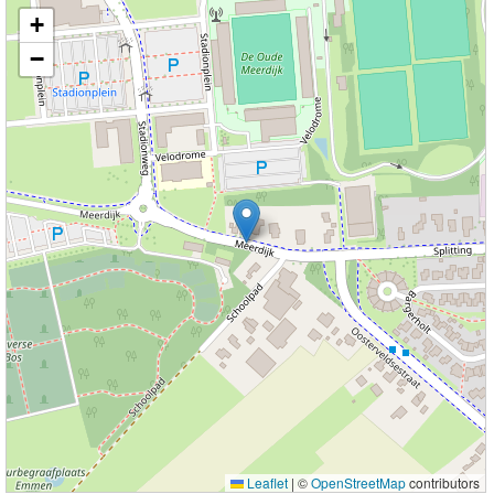
Kaart nieuws Emmen. Locatie nieuws: 52.77252 / 6.94543 Meerdijk
+
−
Leaflet
|
©
OpenStreetMap
contributors