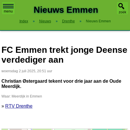
X
Nieuws Emmen
menu
zoek
Index
»
Nieuws
»
Drenthe
»
Nieuws Emmen
FC Emmen trekt jonge Deense
verdediger aan
woensdag 2 juli 2025, 20:51 uur
Christian Østergaard tekent voor drie jaar aan de Oude
Meerdijk.
Waar: Meerdijk in Emmen
»
RTV Drenthe