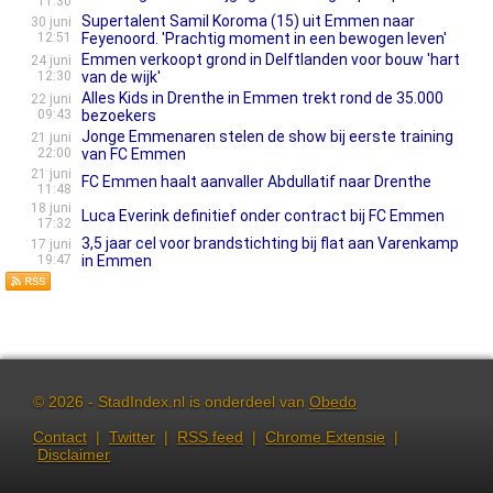
11:30
Supertalent Samil Koroma (15) uit Emmen naar
30 juni
12:51
Feyenoord. 'Prachtig moment in een bewogen leven'
Emmen verkoopt grond in Delftlanden voor bouw 'hart
24 juni
12:30
van de wijk'
Alles Kids in Drenthe in Emmen trekt rond de 35.000
22 juni
09:43
bezoekers
Jonge Emmenaren stelen de show bij eerste training
21 juni
22:00
van FC Emmen
21 juni
FC Emmen haalt aanvaller Abdullatif naar Drenthe
11:48
18 juni
Luca Everink definitief onder contract bij FC Emmen
17:32
3,5 jaar cel voor brandstichting bij flat aan Varenkamp
17 juni
19:47
in Emmen
© 2026 - StadIndex.nl is onderdeel van
Obedo
Contact
|
Twitter
|
RSS feed
|
Chrome Extensie
|
Disclaimer