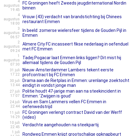
4
FC Groningen heeft Zweeds jeugdinternational Nordin
augustus
binnen
19:45
4
Vrouw (43) verdacht van brandstichting bij Chinees
augustus
restaurant Emmen
18:00
3
In beeld: zomerse wielersfeer tijdens de Gouden Pijl in
augustus
Emmen
06:57
2
Almere City FC incasseert fikse nederlaag in oefenduel
augustus
met FC Emmen
09:24
1
Tadej Pogacar laat Emmen links liggen? Dit mist hij
augustus
allemaal tijdens de Gouden Pijl
07:30
Nieuw-Amsterdammer Lambers tekent eerste
31 juli
17:22
profcontract bij FC Emmen
Drama aan de Rietplas in Emmen: urenlange zoektocht
30 juli
13:44
eindigt in vondst jonge man
Politie houdt 47-jarige man aan na steekincident in
27 juli
17:07
Emmen: ’Zwijgen is goud’
Virus en Sam Lammers vellen FC Emmen in
24 juli
22:44
oefenwedstrijd
FC Groningen verlengt contract David van der Werff
11 juli
16:29
(video)
10 juli
Verdachte aangehouden na steekpartij
22:45
1 juli
Rondweg Emmen krijgt grootschalige opknapbeurt