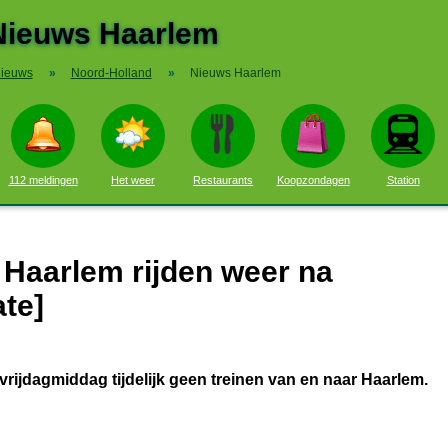
Nieuws Haarlem
ieuws
»
Noord-Holland
»
Nieuws Haarlem
112 meldingen
Het weer
Restaurants
Koopzondagen
Station
 Haarlem rijden weer na
te]
rijdagmiddag tijdelijk geen treinen van en naar Haarlem.