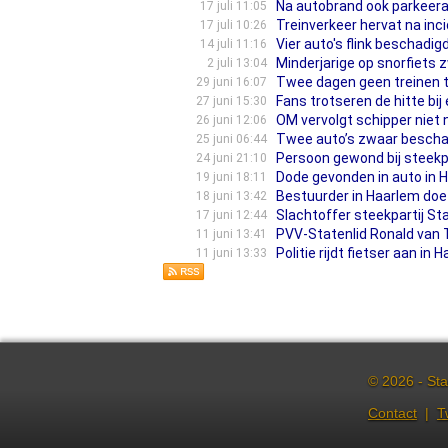
Na autobrand ook parkeera
17 juli 11:05
Treinverkeer hervat na inc
17 juli 10:26
Vier auto's flink beschadig
14 juli 11:16
Minderjarige op snorfiets
2 juli 13:04
Twee dagen geen treinen 
29 juni 16:07
Fans trotseren de hitte bi
27 juni 15:30
OM vervolgt schipper niet n
26 juni 12:06
Twee auto’s zwaar beschad
25 juni 06:44
Persoon gewond bij steekpa
24 juni 21:10
Dode gevonden in auto in 
19 juni 18:11
Bestuurder in Haarlem doet 
18 juni 13:42
Slachtoffer steekpartij Sta
17 juni 12:44
PVV-Statenlid Ronald van T
11 juni 13:41
Politie rijdt fietser aan in 
11 juni 13:33
© 2026 - Sta
Contact
|
T