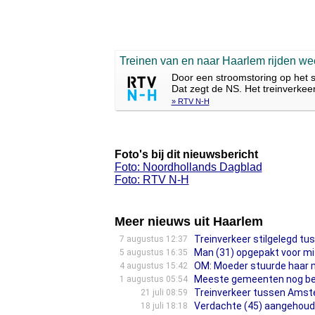
Treinen van en naar Haarlem rijden we
Door een stroomstoring op het 
Dat zegt de NS. Het treinverke
» RTV N-H
Foto's bij dit nieuwsbericht
Foto: Noordhollands Dagblad
Foto: RTV N-H
Meer nieuws uit Haarlem
Treinverkeer stilgelegd t
7 augustus 12:37
Man (31) opgepakt voor mis
5 augustus 16:35
OM: Moeder stuurde haar m
4 augustus 15:42
Meeste gemeenten nog besl
1 augustus 05:54
Treinverkeer tussen Amst
21 juli 08:59
Verdachte (45) aangehoud
18 juli 18:18