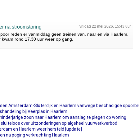
er na stroomstoring
vrijdag 22 mei 2026, 15:43 uur
spoor reden er vanmiddag geen treinen van, naar en via Haarlem.
er kwam rond 17.30 uur weer op gang.
ussen Amsterdam-Sloterdijk en Haarlem vanwege beschadigde spoorbr
handeling bij Veerplas in Haarlem
inderjarige zoon naar Haarlem om aanslag te plegen op woning
uiteloos over uitzonderingen op algeheel vuurwerkverbod
erdam en Haarlem weer hersteld [update]
en na poging verkrachting Haarlem