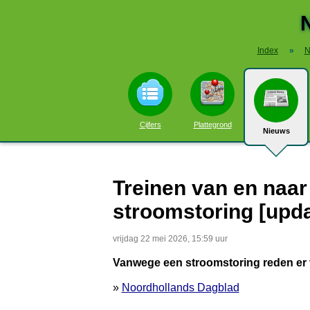
Index
»
N
Cijfers
Plattegrond
Nieuws
Treinen van en naar
stroomstoring [upda
vrijdag 22 mei 2026, 15:59 uur
Vanwege een stroomstoring reden er v
»
Noordhollands Dagblad