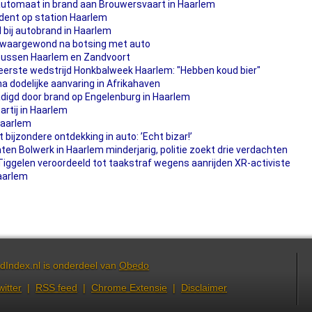
utomaat in brand aan Brouwersvaart in Haarlem
ident op station Haarlem
d bij autobrand in Haarlem
 zwaargewond na botsing met auto
tussen Haarlem en Zandvoort
j eerste wedstrijd Honkbalweek Haarlem: "Hebben koud bier"
a dodelijke aanvaring in Afrikahaven
igd door brand op Engelenburg in Haarlem
rtij in Haarlem
Haarlem
bijzondere ontdekking in auto: ’Echt bizar!’
ten Bolwerk in Haarlem minderjarig, politie zoekt drie verdachten
iggelen veroordeeld tot taakstraf wegens aanrijden XR-activiste
Haarlem
dIndex.nl is onderdeel van
Obedo
witter
|
RSS feed
|
Chrome Extensie
|
Disclaimer