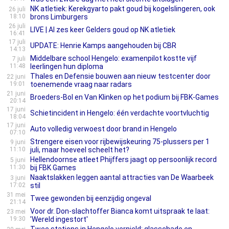
NK atletiek: Kerekgyarto pakt goud bij kogelslingeren, ook
26 juli
18:10
brons Limburgers
26 juli
LIVE | Al zes keer Gelders goud op NK atletiek
16:41
17 juli
UPDATE: Henrie Kamps aangehouden bij CBR
14:13
Middelbare school Hengelo: examenpilot kostte vijf
7 juli
11:48
leerlingen hun diploma
Thales en Defensie bouwen aan nieuw testcenter door
22 juni
19:01
toenemende vraag naar radars
21 juni
Broeders-Bol en Van Klinken op het podium bij FBK-Games
20:14
17 juni
Schietincident in Hengelo: één verdachte voortvluchtig
18:04
17 juni
Auto volledig verwoest door brand in Hengelo
07:10
Strengere eisen voor rijbewijskeuring 75-plussers per 1
9 juni
11:10
juli, maar hoeveel scheelt het?
Hellendoornse atleet Phijffers jaagt op persoonlijk record
5 juni
11:30
bij FBK Games
Naaktslakken leggen aantal attracties van De Waarbeek
3 juni
17:02
stil
31 mei
Twee gewonden bij eenzijdig ongeval
21:14
Voor dr. Don-slachtoffer Bianca komt uitspraak te laat:
23 mei
19:30
'Wereld ingestort'