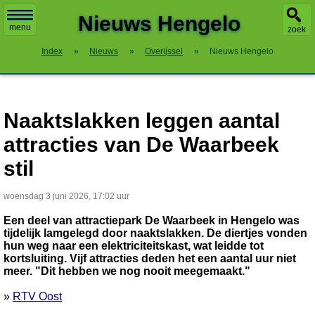
X
Nieuws Hengelo
menu
zoek
Index
»
Nieuws
»
Overijssel
»
Nieuws Hengelo
Naaktslakken leggen aantal
attracties van De Waarbeek
stil
woensdag 3 juni 2026, 17:02 uur
Een deel van attractiepark De Waarbeek in Hengelo was
tijdelijk lamgelegd door naaktslakken. De diertjes vonden
hun weg naar een elektriciteitskast, wat leidde tot
kortsluiting. Vijf attracties deden het een aantal uur niet
meer. "Dit hebben we nog nooit meegemaakt."
»
RTV Oost