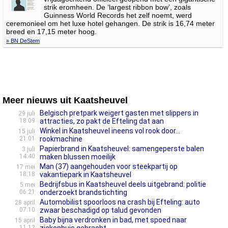
strik eromheen. De ‘largest ribbon bow’, zoals
Guinness World Records het zelf noemt, werd
ceremonieel om het luxe hotel gehangen. De strik is 16,74 meter
breed en 17,15 meter hoog.
» BN DeStem
Meer nieuws uit Kaatsheuvel
Belgisch pretpark weigert gasten met slippers in
29 juli
18:09
attracties, zo pakt de Efteling dat aan
Winkel in Kaatsheuvel ineens vol rook door...
15 juli
21:01
rookmachine
Papierbrand in Kaatsheuvel: samengeperste balen
3 juli
14:40
maken blussen moeilijk
Man (37) aangehouden voor steekpartij op
17 mei
18:18
vakantiepark in Kaatsheuvel
Bedrijfsbus in Kaatsheuvel deels uitgebrand: politie
5 mei
06:21
onderzoekt brandstichting
Automobilist spoorloos na crash bij Efteling: auto
28 april
07:10
zwaar beschadigd op talud gevonden
Baby bijna verdronken in bad, met spoed naar
15 april
11:12