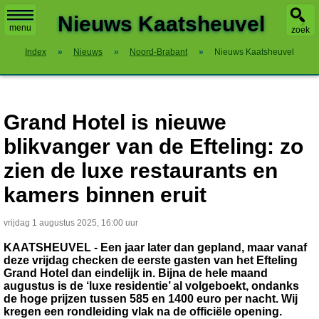
X
Nieuws Kaatsheuvel
menu
zoek
Index
»
Nieuws
»
Noord-Brabant
»
Nieuws Kaatsheuvel
Grand Hotel is nieuwe
blikvanger van de Efteling: zo
zien de luxe restaurants en
kamers binnen eruit
vrijdag 1 augustus 2025, 16:00 uur
KAATSHEUVEL - Een jaar later dan gepland, maar vanaf
deze vrijdag checken de eerste gasten van het Efteling
Grand Hotel dan eindelijk in. Bijna de hele maand
augustus is de ‘luxe residentie’ al volgeboekt, ondanks
de hoge prijzen tussen 585 en 1400 euro per nacht. Wij
kregen een rondleiding vlak na de officiële opening.