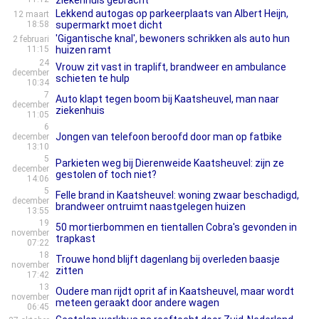
ziekenhuis gebracht
Lekkend autogas op parkeerplaats van Albert Heijn,
12 maart
18:58
supermarkt moet dicht
'Gigantische knal', bewoners schrikken als auto hun
2 februari
11:15
huizen ramt
24
Vrouw zit vast in traplift, brandweer en ambulance
december
schieten te hulp
10:34
7
Auto klapt tegen boom bij Kaatsheuvel, man naar
december
ziekenhuis
11:05
6
Jongen van telefoon beroofd door man op fatbike
december
13:10
5
Parkieten weg bij Dierenweide Kaatsheuvel: zijn ze
december
gestolen of toch niet?
14:06
5
Felle brand in Kaatsheuvel: woning zwaar beschadigd,
december
brandweer ontruimt naastgelegen huizen
13:55
19
50 mortierbommen en tientallen Cobra's gevonden in
november
trapkast
07:22
18
Trouwe hond blijft dagenlang bij overleden baasje
november
zitten
17:42
13
Oudere man rijdt oprit af in Kaatsheuvel, maar wordt
november
meteen geraakt door andere wagen
06:45