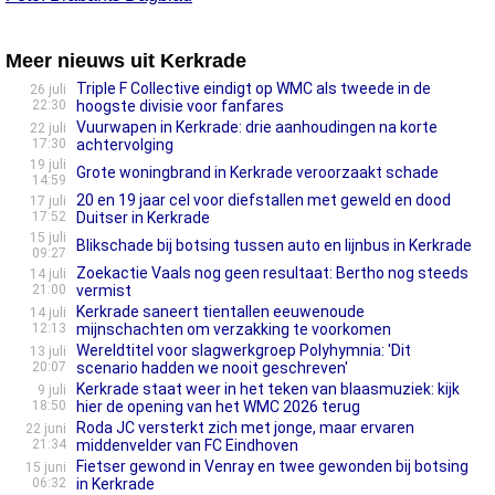
Meer nieuws uit Kerkrade
Triple F Collective eindigt op WMC als tweede in de
26 juli
22:30
hoogste divisie voor fanfares
Vuurwapen in Kerkrade: drie aanhoudingen na korte
22 juli
17:30
achtervolging
19 juli
Grote woningbrand in Kerkrade veroorzaakt schade
14:59
20 en 19 jaar cel voor diefstallen met geweld en dood
17 juli
17:52
Duitser in Kerkrade
15 juli
Blikschade bij botsing tussen auto en lijnbus in Kerkrade
09:27
Zoekactie Vaals nog geen resultaat: Bertho nog steeds
14 juli
21:00
vermist
Kerkrade saneert tientallen eeuwenoude
14 juli
12:13
mijnschachten om verzakking te voorkomen
Wereldtitel voor slagwerkgroep Polyhymnia: 'Dit
13 juli
20:07
scenario hadden we nooit geschreven'
Kerkrade staat weer in het teken van blaasmuziek: kijk
9 juli
18:50
hier de opening van het WMC 2026 terug
Roda JC versterkt zich met jonge, maar ervaren
22 juni
21:34
middenvelder van FC Eindhoven
Fietser gewond in Venray en twee gewonden bij botsing
15 juni
06:32
in Kerkrade