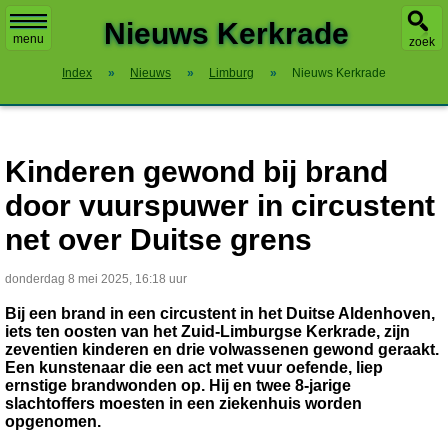
X
Nieuws Kerkrade
menu
zoek
Index
»
Nieuws
»
Limburg
»
Nieuws Kerkrade
Kinderen gewond bij brand
door vuurspuwer in circustent
net over Duitse grens
donderdag 8 mei 2025, 16:18 uur
Bij een brand in een circustent in het Duitse Aldenhoven,
iets ten oosten van het Zuid-Limburgse Kerkrade, zijn
zeventien kinderen en drie volwassenen gewond geraakt.
Een kunstenaar die een act met vuur oefende, liep
ernstige brandwonden op. Hij en twee 8-jarige
slachtoffers moesten in een ziekenhuis worden
opgenomen.