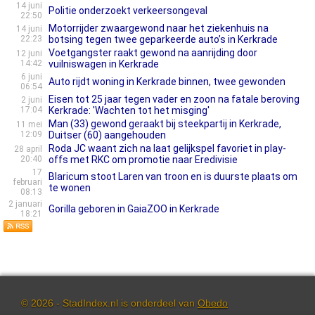
14 juni
Politie onderzoekt verkeersongeval
22:50
Motorrijder zwaargewond naar het ziekenhuis na
14 juni
22:23
botsing tegen twee geparkeerde auto’s in Kerkrade
Voetgangster raakt gewond na aanrijding door
12 juni
14:42
vuilniswagen in Kerkrade
6 juni
Auto rijdt woning in Kerkrade binnen, twee gewonden
06:54
Eisen tot 25 jaar tegen vader en zoon na fatale beroving
2 juni
17:04
Kerkrade: 'Wachten tot het misging'
Man (33) gewond geraakt bij steekpartij in Kerkrade,
11 mei
12:09
Duitser (60) aangehouden
Roda JC waant zich na laat gelijkspel favoriet in play-
28 april
20:40
offs met RKC om promotie naar Eredivisie
17
Blaricum stoot Laren van troon en is duurste plaats om
februari
te wonen
08:13
2 januari
Gorilla geboren in GaiaZOO in Kerkrade
18:21
© 2026 - StadIndex.nl is onderdeel van
Obedo