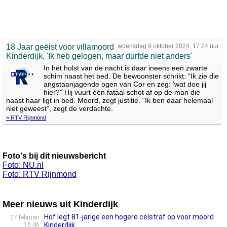
18 Jaar geëist voor villamoord
woensdag 9 oktober 2024, 17:24 uur
Kinderdijk, 'Ik heb gelogen, maar durfde niet anders'
In het holst van de nacht is daar ineens een zwarte
schim naast het bed. De bewoonster schrikt: “Ik zie die
angstaanjagende ogen van Cor en zeg: ‘wat doe jij
hier?” Hij vuurt één fataal schot af op de man die
naast haar ligt in bed. Moord, zegt justitie. “Ik ben daar helemaal
niet geweest”, zegt de verdachte.
» RTV Rijnmond
Foto's bij dit nieuwsbericht
Foto: NU.nl
Foto: RTV Rijnmond
Meer nieuws uit Kinderdijk
Hof legt 81-jarige een hogere celstraf op voor moord
27 februari
16:46
Kinderdijk