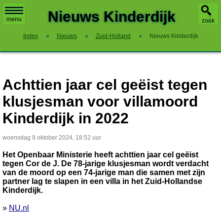
X
Nieuws Kinderdijk
menu
zoek
Index
»
Nieuws
»
Zuid-Holland
»
Nieuws Kinderdijk
Achttien jaar cel geëist tegen
klusjesman voor villamoord
Kinderdijk in 2022
woensdag 9 oktober 2024, 18:52 uur
Het Openbaar Ministerie heeft achttien jaar cel geëist
tegen Cor de J. De 78-jarige klusjesman wordt verdacht
van de moord op een 74-jarige man die samen met zijn
partner lag te slapen in een villa in het Zuid-Hollandse
Kinderdijk.
»
NU.nl