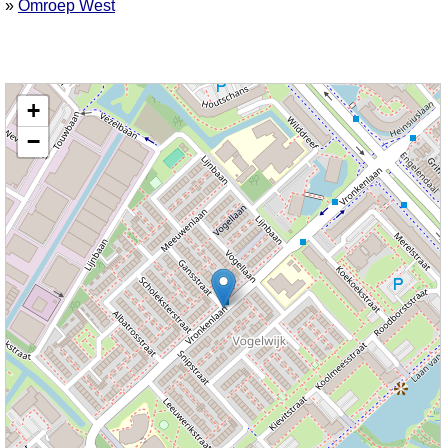
»
Omroep West
Kaart nieuws Leiderdorp. Locatie nieuws: 52.16141 / 4.52599 Vronkenlaan
+
−