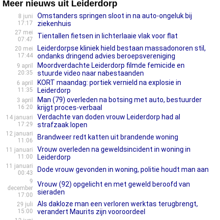
Meer nieuws uit Leiderdorp
Omstanders springen sloot in na auto-ongeluk bij
8 juni
17:17
ziekenhuis
27 mei
Tientallen fietsen in lichterlaaie vlak voor flat
07:47
Leiderdorpse kliniek hield bestaan massadonoren stil,
20 mei
17:44
ondanks dringend advies beroepsvereniging
Moordverdachte Leiderdorp filmde femicide en
9 april
20:35
stuurde video naar nabestaanden
KORT maandag: portiek vernield na explosie in
6 april
11:35
Leiderdorp
Man (79) overleden na botsing met auto, bestuurder
3 april
16:20
krijgt proces-verbaal
Verdachte van doden vrouw Leiderdorp had al
14 januari
17:29
strafzaak lopen
12 januari
Brandweer redt katten uit brandende woning
11:06
Vrouw overleden na geweldsincident in woning in
11 januari
11:00
Leiderdorp
11 januari
Dode vrouw gevonden in woning, politie houdt man aan
00:43
9
Vrouw (92) opgelicht en met geweld beroofd van
december
sieraden
17:00
Als dakloze man een verloren werktas terugbrengt,
29 juli
15:00
verandert Maurits zijn vooroordeel