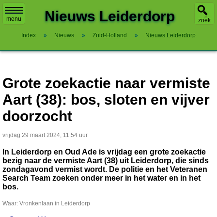
X
Nieuws Leiderdorp
menu
zoek
Index
»
Nieuws
»
Zuid-Holland
»
Nieuws Leiderdorp
Grote zoekactie naar vermiste
Aart (38): bos, sloten en vijver
doorzocht
vrijdag 29 maart 2024, 11:54 uur
In Leiderdorp en Oud Ade is vrijdag een grote zoekactie
bezig naar de vermiste Aart (38) uit Leiderdorp, die sinds
zondagavond vermist wordt. De politie en het Veteranen
Search Team zoeken onder meer in het water en in het
bos.
Waar: Vronkenlaan in Leiderdorp