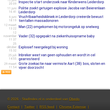
12 juni
Inspectie start onderzoek naar Kinderwens Leiderdorp
20:09
Politie zoekt getuigen explosie Jacoba van Beierenlaan
11 juni
16:41
Leiderdorp
Vruchtbaarheidskliniek in Leiderdorp creëerde bewust
6 juni
18:19
tientallen massadonoren
12 maart
Man (22) omgekomen bij motorongeluk op snelweg
13:22
12
Vader (32) opgepakt na ziekenhuisopname baby
november
11:37
25
Explosief neergelegd bij woning
oktober
15:32
Inbreker weet van geen ophouden en wordt in cel
25 juli
14:55
gearresteerd
Grote zoekactie naar vermiste Aart (38): bos, sloten en
29 maart
11:54
vijver doorzocht
© 2026 - StadIndex.nl is onderdeel van
Obedo
Contact
|
Twitter
|
RSS feed
|
Chrome Extensie
|