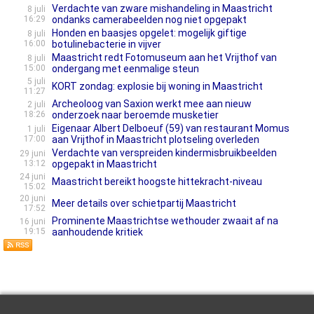
Verdachte van zware mishandeling in Maastricht
8 juli
16:29
ondanks camerabeelden nog niet opgepakt
Honden en baasjes opgelet: mogelijk giftige
8 juli
16:00
botulinebacterie in vijver
Maastricht redt Fotomuseum aan het Vrijthof van
8 juli
15:00
ondergang met eenmalige steun
5 juli
KORT zondag: explosie bij woning in Maastricht
11:27
Archeoloog van Saxion werkt mee aan nieuw
2 juli
18:26
onderzoek naar beroemde musketier
Eigenaar Albert Delboeuf (59) van restaurant Momus
1 juli
17:00
aan Vrijthof in Maastricht plotseling overleden
Verdachte van verspreiden kindermisbruikbeelden
29 juni
13:12
opgepakt in Maastricht
24 juni
Maastricht bereikt hoogste hittekracht-niveau
15:02
20 juni
Meer details over schietpartij Maastricht
17:52
Prominente Maastrichtse wethouder zwaait af na
16 juni
19:15
aanhoudende kritiek