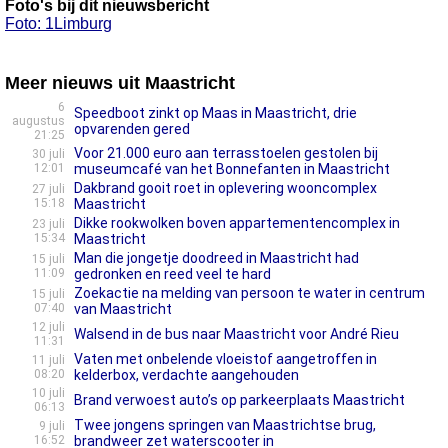
Foto's bij dit nieuwsbericht
Foto: 1Limburg
Meer nieuws uit Maastricht
6
Speedboot zinkt op Maas in Maastricht, drie
augustus
opvarenden gered
21:25
Voor 21.000 euro aan terrasstoelen gestolen bij
30 juli
12:01
museumcafé van het Bonnefanten in Maastricht
Dakbrand gooit roet in oplevering wooncomplex
27 juli
15:18
Maastricht
Dikke rookwolken boven appartementencomplex in
23 juli
15:34
Maastricht
Man die jongetje doodreed in Maastricht had
15 juli
11:09
gedronken en reed veel te hard
Zoekactie na melding van persoon te water in centrum
15 juli
07:40
van Maastricht
12 juli
Walsend in de bus naar Maastricht voor André Rieu
11:31
Vaten met onbelende vloeistof aangetroffen in
11 juli
08:20
kelderbox, verdachte aangehouden
10 juli
Brand verwoest auto’s op parkeerplaats Maastricht
06:13
Twee jongens springen van Maastrichtse brug,
9 juli
16:52
brandweer zet waterscooter in