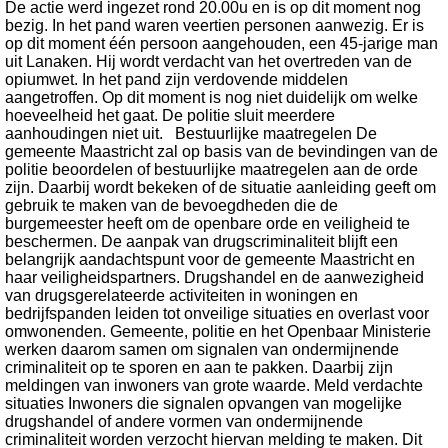
De actie werd ingezet rond 20.00u en is op dit moment nog
bezig. In het pand waren veertien personen aanwezig. Er is
op dit moment één persoon aangehouden, een 45-jarige man
uit Lanaken. Hij wordt verdacht van het overtreden van de
opiumwet. In het pand zijn verdovende middelen
aangetroffen. Op dit moment is nog niet duidelijk om welke
hoeveelheid het gaat. De politie sluit meerdere
aanhoudingen niet uit. Bestuurlijke maatregelen De
gemeente Maastricht zal op basis van de bevindingen van de
politie beoordelen of bestuurlijke maatregelen aan de orde
zijn. Daarbij wordt bekeken of de situatie aanleiding geeft om
gebruik te maken van de bevoegdheden die de
burgemeester heeft om de openbare orde en veiligheid te
beschermen. De aanpak van drugscriminaliteit blijft een
belangrijk aandachtspunt voor de gemeente Maastricht en
haar veiligheidspartners. Drugshandel en de aanwezigheid
van drugsgerelateerde activiteiten in woningen en
bedrijfspanden leiden tot onveilige situaties en overlast voor
omwonenden. Gemeente, politie en het Openbaar Ministerie
werken daarom samen om signalen van ondermijnende
criminaliteit op te sporen en aan te pakken. Daarbij zijn
meldingen van inwoners van grote waarde. Meld verdachte
situaties Inwoners die signalen opvangen van mogelijke
drugshandel of andere vormen van ondermijnende
criminaliteit worden verzocht hiervan melding te maken. Dit