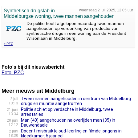
Synthetisch drugslab in
woensdag 2 juli 2025, 12:05 uur
Middelburgse woning, twee mannen aangehouden
De politie heeft afgelopen maandag twee mannen
aangehouden op verdenking van productie van
synthetische drugs in een woning aan de President
Wilsonlaan in Middelburg.
» PZC
Foto's bij dit nieuwsbericht
Foto: PZC
Meer nieuws uit Middelburg
Twee mannen aangehouden in centrum van Middelburg:
2 juli
13:13
drugs en munitie aangetroffen
Politie schiet op verdachte in Middelburg, twee
21 juni
13:34
arrestaties
Man (40) aangehouden na overlijden man (35) in
20 juni
12:12
Dauwendaele
Docent misbruikte oud-leerling en filmde jongens in
2 juni
18:30
kleedkamer: 5 jaar cel