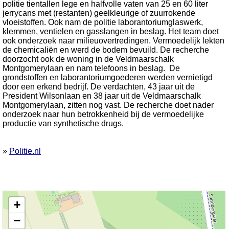
politie tientallen lege en halfvolle vaten van 25 en 60 liter
jerrycans met (restanten) geelkleurige of zuurrokende
vloeistoffen. Ook nam de politie laborantoriumglaswerk,
klemmen, ventielen en gasslangen in beslag. Het team doet
ook onderzoek naar milieuovertredingen. Vermoedelijk lekten
de chemicaliën en werd de bodem bevuild. De recherche
doorzocht ook de woning in de Veldmaarschalk
Montgomerylaan en nam telefoons in beslag. De
grondstoffen en laborantoriumgoederen werden vernietigd
door een erkend bedrijf. De verdachten, 43 jaar uit de
President Wilsonlaan en 38 jaar uit de Veldmaarschalk
Montgomerylaan, zitten nog vast. De recherche doet nader
onderzoek naar hun betrokkenheid bij de vermoedelijke
productie van synthetische drugs.
»
Politie.nl
Kaart nieuws Middelburg. Locatie nieuws: 51.50581 / 3.59664 President
+
Wilsonlaan
−