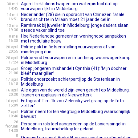
Agent trekt dienstwapen om waterpistool dat op
30 mei
14:45
vuurwapen lijkt in Middelburg
Nederlander (28) die in opdracht van Chinezen fatale
14 mei
16:51
brand stichtte in Milaan moet 21 jaar de cel in
Ramkraak bij juwelier in Middelburg: jonge daders slaan
13 mei
19:30
steeds vaker blind toe
Hoe Nederlandse gemeenten woningnood aanpakken
8 mei
16:38
met modulaire bouw
Politie pakt in fietsenstalling vuurwapens af van
28 april
20:55
minderjarig duo
Politie vindt vuurwapen en munitie op woonwagenkamp
28 april
17:24
in Middelburg
Groep jongeren mishandelt Cynthia (41): ‘Mijn dochter
23 april
21:00
blééf maar gillen’
Politie onderzoekt schietpartij op de Statenlaan in
17 april
16:18
Middelburg
Alle ogen van de wereld zijn even gericht op Middelburg:
16 april
20:30
tranen en applaus in de Nieuwe Kerk
Fotograaf Tim: ‘Ik zou Zelensky wel graag op de foto
16 april
15:09
zetten’
Politie: neerstorten vliegtuigje Middelburg waarschijnlijk
7 april
19:46
bewust
26
Persoon in rolstoel aangereden op de Looierssingel in
februari
Middelburg, traumahelikopter geland
14:38
5
Organist en agent André N. op vrije voeten in afwachting