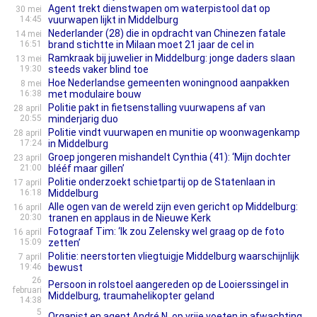
Agent trekt dienstwapen om waterpistool dat op
30 mei
14:45
vuurwapen lijkt in Middelburg
Nederlander (28) die in opdracht van Chinezen fatale
14 mei
16:51
brand stichtte in Milaan moet 21 jaar de cel in
Ramkraak bij juwelier in Middelburg: jonge daders slaan
13 mei
19:30
steeds vaker blind toe
Hoe Nederlandse gemeenten woningnood aanpakken
8 mei
16:38
met modulaire bouw
Politie pakt in fietsenstalling vuurwapens af van
28 april
20:55
minderjarig duo
Politie vindt vuurwapen en munitie op woonwagenkamp
28 april
17:24
in Middelburg
Groep jongeren mishandelt Cynthia (41): ‘Mijn dochter
23 april
21:00
blééf maar gillen’
Politie onderzoekt schietpartij op de Statenlaan in
17 april
16:18
Middelburg
Alle ogen van de wereld zijn even gericht op Middelburg:
16 april
20:30
tranen en applaus in de Nieuwe Kerk
Fotograaf Tim: ‘Ik zou Zelensky wel graag op de foto
16 april
15:09
zetten’
Politie: neerstorten vliegtuigje Middelburg waarschijnlijk
7 april
19:46
bewust
26
Persoon in rolstoel aangereden op de Looierssingel in
februari
Middelburg, traumahelikopter geland
14:38
5
Organist en agent André N. op vrije voeten in afwachting