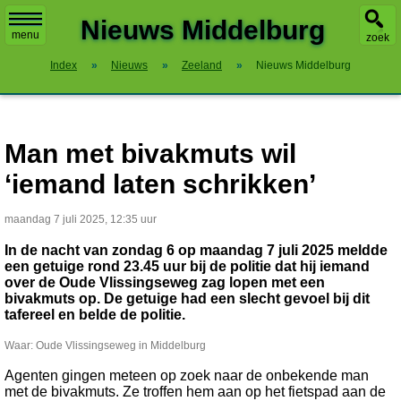
X
Nieuws Middelburg
menu
zoek
Index
»
Nieuws
»
Zeeland
»
Nieuws Middelburg
Man met bivakmuts wil
‘iemand laten schrikken’
maandag 7 juli 2025, 12:35 uur
In de nacht van zondag 6 op maandag 7 juli 2025 meldde
een getuige rond 23.45 uur bij de politie dat hij iemand
over de Oude Vlissingseweg zag lopen met een
bivakmuts op. De getuige had een slecht gevoel bij dit
tafereel en belde de politie.
Waar: Oude Vlissingseweg in Middelburg
Agenten gingen meteen op zoek naar de onbekende man
met de bivakmuts. Ze troffen hem aan op het fietspad aan de