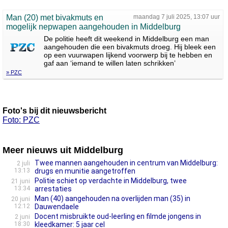
Man (20) met bivakmuts en
maandag 7 juli 2025, 13:07 uur
mogelijk nepwapen aangehouden in Middelburg
De politie heeft dit weekend in Middelburg een man
aangehouden die een bivakmuts droeg. Hij bleek een
op een vuurwapen lijkend voorwerp bij te hebben en
gaf aan ‘iemand te willen laten schrikken’
» PZC
Foto's bij dit nieuwsbericht
Foto: PZC
Meer nieuws uit Middelburg
Twee mannen aangehouden in centrum van Middelburg:
2 juli
13:13
drugs en munitie aangetroffen
Politie schiet op verdachte in Middelburg, twee
21 juni
13:34
arrestaties
Man (40) aangehouden na overlijden man (35) in
20 juni
12:12
Dauwendaele
Docent misbruikte oud-leerling en filmde jongens in
2 juni
18:30
kleedkamer: 5 jaar cel