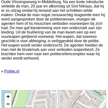
Oude Vlissingseweg in Middelburg. Na een korte introductie
vertelde de man, 20 jaar en afkomstig uit Sint Niklaas, dat hij
er zo uitzag omdat hij iemand aan het schrikken wilde
maken. Omdat de man nogal zenuwachtig reageerde toen hij
werd aangesproken door de politiemensen, vroegen de
agenten hem of hij misschien verboden voorwerpen bij zich
had. De man gaf toestemming voor een onderzoek aan zijn
kleding. Uit de fouillering van de man kwam een op een
vuurwapen gelijkend voorwerp. Het wapen, dat sowieso
geschikt is voor afdreiging, is veiliggesteld door de politie.
Het wapen wordt verder onderzocht. De agenten hielden de
man met de bivakmuts aan voor verboden wapenbezit. Ze
brachten hem over naar een politiecellencomplex waar hij
verder wordt verhoord.
»
Politie.nl
Kaart nieuws Middelburg. Locatie nieuws: 51.48577 / 3.61099 Oude
+
Vlissingseweg
−