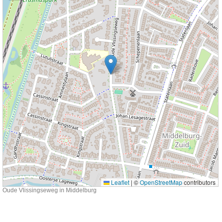
Leaflet
|
©
OpenStreetMap
contributors
Oude Vlissingseweg in Middelburg