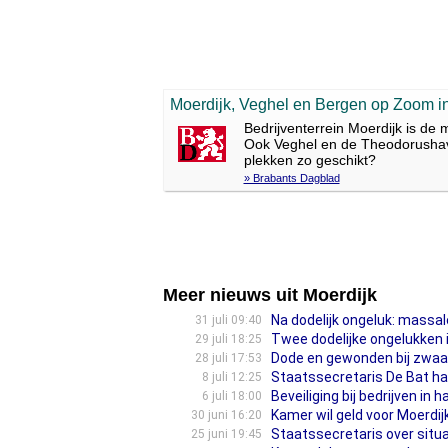
Moerdijk, Veghel en Bergen op Zoom in
Bedrijventerrein Moerdijk is de 
Ook Veghel en de Theodorushave
plekken zo geschikt?
» Brabants Dagblad
Meer nieuws uit Moerdijk
Na dodelijk ongeluk: massa
31 juli 09:40
Twee dodelijke ongelukken 
29 juli 18:25
Dode en gewonden bij zwaa
28 juli 17:53
Staatssecretaris De Bat haa
8 juli 12:25
Beveiliging bij bedrijven in 
6 juli 18:00
Kamer wil geld voor Moerdij
30 juni 16:20
Staatssecretaris over situa
25 juni 19:45