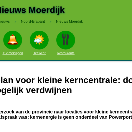
ieuws Moerdijk
ieuws
»
Noord-Brabant
»
Nieuws Moerdijk
112 meldingen
Het weer
Restaurants
lan voor kleine kerncentrale: d
ogelijk verdwijnen
zoek van de provincie naar locaties voor kleine kerncentr
 afspraak was: kernenergie is geen onderdeel van Powerport