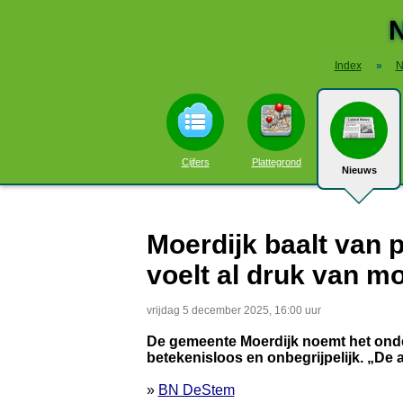
N
Index
»
N
Cijfers
Plattegrond
Nieuws
Moerdijk baalt van p
voelt al druk van m
vrijdag 5 december 2025, 16:00 uur
De gemeente Moerdijk noemt het onder
betekenisloos en onbegrijpelijk. „De
»
BN DeStem