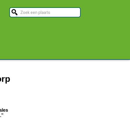
orp
ales
.”