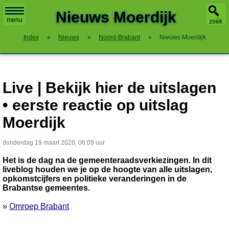
X
Nieuws Moerdijk
menu
zoek
Index
»
Nieuws
»
Noord-Brabant
»
Nieuws Moerdijk
Live | Bekijk hier de uitslagen
• eerste reactie op uitslag
Moerdijk
donderdag 19 maart 2026, 06:09 uur
Het is de dag na de gemeenteraadsverkiezingen. In dit
liveblog houden we je op de hoogte van alle uitslagen,
opkomstcijfers en politieke veranderingen in de
Brabantse gemeentes.
»
Omroep Brabant