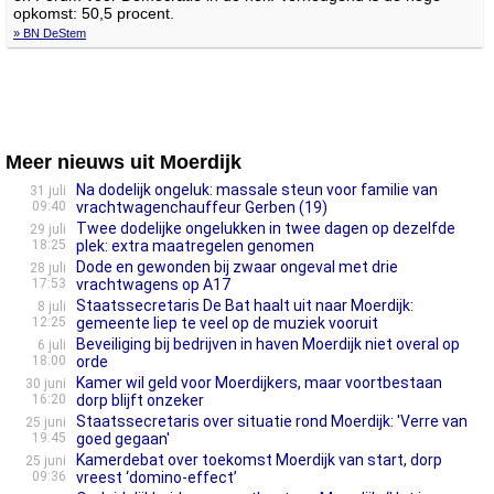
opkomst: 50,5 procent.
» BN DeStem
Meer nieuws uit Moerdijk
Na dodelijk ongeluk: massale steun voor familie van
31 juli
09:40
vrachtwagenchauffeur Gerben (19)
Twee dodelijke ongelukken in twee dagen op dezelfde
29 juli
18:25
plek: extra maatregelen genomen
Dode en gewonden bij zwaar ongeval met drie
28 juli
17:53
vrachtwagens op A17
Staatssecretaris De Bat haalt uit naar Moerdijk:
8 juli
12:25
gemeente liep te veel op de muziek vooruit
Beveiliging bij bedrijven in haven Moerdijk niet overal op
6 juli
18:00
orde
Kamer wil geld voor Moerdijkers, maar voortbestaan
30 juni
16:20
dorp blijft onzeker
Staatssecretaris over situatie rond Moerdijk: 'Verre van
25 juni
19:45
goed gegaan'
Kamerdebat over toekomst Moerdijk van start, dorp
25 juni
09:36
vreest ‘domino-effect’