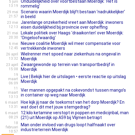
Onduidelijkheid over voortbestaan Moerdijk: ‘Het is
5 juni
13:19
rommelig’
Scenario waarin Moerdijk blijft bestaan ’nadrukkelijker’
29 mei
21:57
in beeld
Jarenlange onzekerheid vreet aan Moerdijk: inwoners
23 mei
12:13
eisen duidelijkheid bij provincie over opheffing
Lokale politiek over Haags 'draaikonten' over Moerdijk:
21 mei
20:30
'Ongeloofwaardig'
Nieuwe coalitie Moerdijk wil meer compensatie voor
6 mei
12:45
vertrekkende inwoners
Wielrenner met spoed naar ziekenhuis na ongeval in
26 april
13:32
Moerdijk
Zwaargewonde op terrein van transportbedrijf in
23 april
15:08
Moerdijk
19
Live | Bekijk hier de uitslagen • eerste reactie op uitslag
maart
Moerdijk
06:09
11
Vier mannen opgepakt na cokevondst tussen mango’s
maart
in container op weg naar Moerdijk
13:13
Hoe kijk jij naar de toekomst van het dorp Moerdijk? En
6 maart
13:31
wat doet dit met jouw stemgedrag?
12 kilo ketamine verstopt in poppen en medicijnbal, man
6 maart
08:29
(21) uit Moerdijk op A59 bij Vlijmen betrapt
18
Man onder invloed van drugs loopt halfnaakt over
februari
industrieterrein Moerdijk
10:57