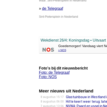
Waar: Sint-Pietersplein in Nederland
»
de Telegraaf
Sint-Pietersplein in Nederland
Wekdienst 26/4: Koningsdag • Uitvaart
Goedemorgen! Vandaag viert Ned
» NOS
Foto's bij dit nieuwsbericht
Foto: de Telegraaf
Foto: NOS
Meer nieuws uit Nederland
Glastuinbouw in Westland 
8 augustus 15:17
Hitte keert weer terug: la
8 augustus 06:00
NVWA: Paard en vogel in N
7 augustus 13:06