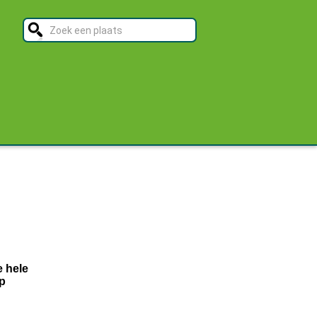
e hele
p