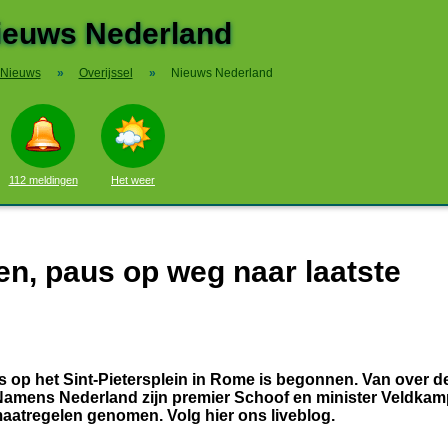
ieuws Nederland
Nieuws
»
Overijssel
»
Nieuws Nederland
112 meldingen
Het weer
en, paus op weg naar laatste
s op het Sint-Pietersplein in Rome is begonnen. Van over d
 Namens Nederland zijn premier Schoof en minister Veldkam
maatregelen genomen. Volg hier ons liveblog.