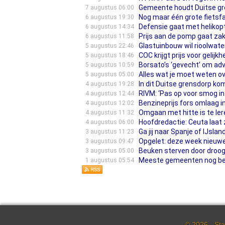
Gemeente houdt Duitse gren
7 augustus 06:00
Nog maar één grote fietsfa
6 augustus 19:30
Defensie gaat met helikop
6 augustus 14:34
Prijs aan de pomp gaat zak
6 augustus 11:58
Glastuinbouw wil rioolwate
5 augustus 22:46
COC krijgt prijs voor gelijk
5 augustus 18:46
Borsato’s ‘gevecht’ om ad
5 augustus 10:59
Alles wat je moet weten o
5 augustus 05:00
In dit Duitse grensdorp k
4 augustus 19:28
RIVM: ‘Pas op voor smog in
4 augustus 12:44
Benzineprijs fors omlaag in
4 augustus 12:02
Omgaan met hitte is te lere
4 augustus 11:32
Hoofdredactie: Ceuta laat
4 augustus 06:00
Ga jij naar Spanje of IJsl
3 augustus 11:23
Opgelet: deze week nieuwe
3 augustus 09:47
Beuken sterven door droogt
3 augustus 05:00
Meeste gemeenten nog besl
1 augustus 05:54
© 2026 - Sta