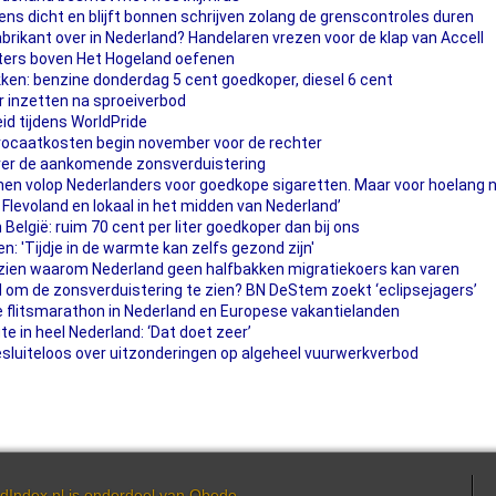
s dicht en blijft bonnen schrijven zolang de grenscontroles duren
brikant over in Nederland? Handelaren vrezen voor de klap van Accell
ters boven Het Hogeland oefenen
ken: benzine donderdag 5 cent goedkoper, diesel 6 cent
r inzetten na sproeiverbod
heid tijdens WorldPride
vocaatkosten begin november voor de rechter
ver de aankomende zonsverduistering
omen volop Nederlanders voor goedkope sigaretten. Maar voor hoelang 
 Flevoland en lokaal in het midden van Nederland’
 België: ruim 70 cent per liter goedkoper dan bij ons
n: 'Tijdje in de warmte kan zelfs gezond zijn'
 zien waarom Nederland geen halfbakken migratiekoers kan varen
and om de zonsverduistering te zien? BN DeStem zoekt ‘eclipsejagers’
 flitsmarathon in Nederland en Europese vakantielanden
e in heel Nederland: ‘Dat doet zeer’
uiteloos over uitzonderingen op algeheel vuurwerkverbod
dIndex.nl is onderdeel van
Obedo