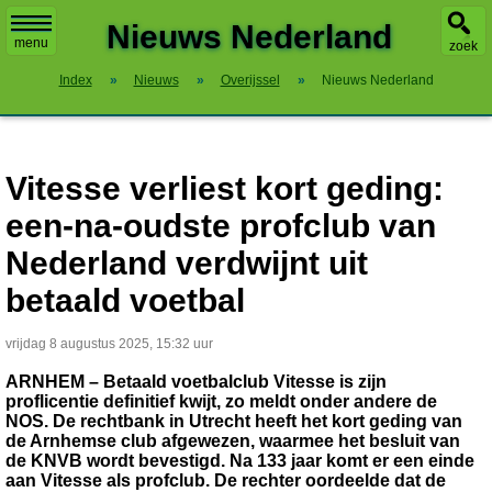
X
Nieuws Nederland
menu
zoek
Index
»
Nieuws
»
Overijssel
»
Nieuws Nederland
Vitesse verliest kort geding:
een-na-oudste profclub van
Nederland verdwijnt uit
betaald voetbal
vrijdag 8 augustus 2025, 15:32 uur
ARNHEM – Betaald voetbalclub Vitesse is zijn
proflicentie definitief kwijt, zo meldt onder andere de
NOS. De rechtbank in Utrecht heeft het kort geding van
de Arnhemse club afgewezen, waarmee het besluit van
de KNVB wordt bevestigd. Na 133 jaar komt er een einde
aan Vitesse als profclub. De rechter oordeelde dat de