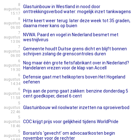
8
Glastuinbouw in Westland in nood door
augustus
onttrekkingsverbod water: mogelijk inzet tankwagens
15:17
8
Hitte keert weer terug: later deze week tot 35 graden,
augustus
daarna meer kans op buien
06:00
7
NVWA: Paard en vogel in Nederland besmet met
augustus
westnijlvirus
13:06
7
Gemeente houdt Duitse grens dicht en blijft bonnen
augustus
schrijven zolang de grenscontroles duren
06:00
6
Nog maar één grote fietsfabrikant over in Nederland?
augustus
Handelaren vrezen voor de klap van Accell
19:30
6
Defensie gaat met helikopters boven Het Hogeland
augustus
oefenen
14:34
6
Prijs aan de pomp gaat zakken: benzine donderdag 5
augustus
cent goedkoper, diesel 6 cent
11:58
5
Glastuinbouw wil rioolwater inzetten na sproeiverbod
augustus
22:46
5
COC krijgt prijs voor gelijkheid tijdens WorldPride
augustus
18:46
5
Borsato’s ‘gevecht’ om advocaatkosten begin
augustus
november voor de rechter