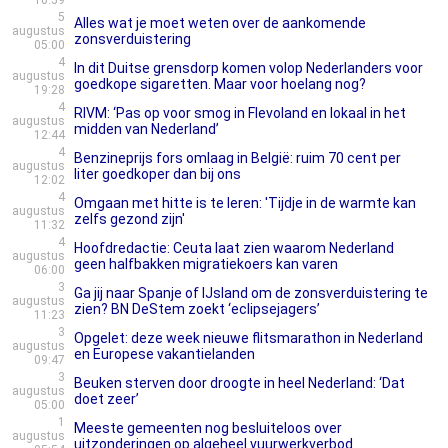
10:59
5
Alles wat je moet weten over de aankomende
augustus
zonsverduistering
05:00
4
In dit Duitse grensdorp komen volop Nederlanders voor
augustus
goedkope sigaretten. Maar voor hoelang nog?
19:28
4
RIVM: ‘Pas op voor smog in Flevoland en lokaal in het
augustus
midden van Nederland’
12:44
4
Benzineprijs fors omlaag in België: ruim 70 cent per
augustus
liter goedkoper dan bij ons
12:02
4
Omgaan met hitte is te leren: 'Tijdje in de warmte kan
augustus
zelfs gezond zijn'
11:32
4
Hoofdredactie: Ceuta laat zien waarom Nederland
augustus
geen halfbakken migratiekoers kan varen
06:00
3
Ga jij naar Spanje of IJsland om de zonsverduistering te
augustus
zien? BN DeStem zoekt ‘eclipsejagers’
11:23
3
Opgelet: deze week nieuwe flitsmarathon in Nederland
augustus
en Europese vakantielanden
09:47
3
Beuken sterven door droogte in heel Nederland: ‘Dat
augustus
doet zeer’
05:00
1
Meeste gemeenten nog besluiteloos over
augustus
uitzonderingen op algeheel vuurwerkverbod