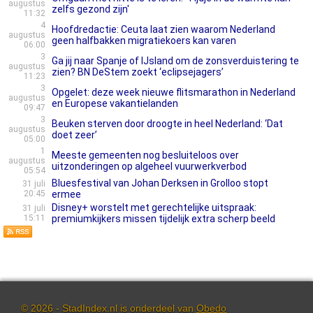
augustus
zelfs gezond zijn'
11:32
4
Hoofdredactie: Ceuta laat zien waarom Nederland
augustus
geen halfbakken migratiekoers kan varen
06:00
3
Ga jij naar Spanje of IJsland om de zonsverduistering te
augustus
zien? BN DeStem zoekt ‘eclipsejagers’
11:23
3
Opgelet: deze week nieuwe flitsmarathon in Nederland
augustus
en Europese vakantielanden
09:47
3
Beuken sterven door droogte in heel Nederland: ‘Dat
augustus
doet zeer’
05:00
1
Meeste gemeenten nog besluiteloos over
augustus
uitzonderingen op algeheel vuurwerkverbod
05:54
Bluesfestival van Johan Derksen in Grolloo stopt
31 juli
20:45
ermee
Disney+ worstelt met gerechtelijke uitspraak:
31 juli
15:11
premiumkijkers missen tijdelijk extra scherp beeld
© 2026 - StadIndex.nl is onderdeel van
Obedo