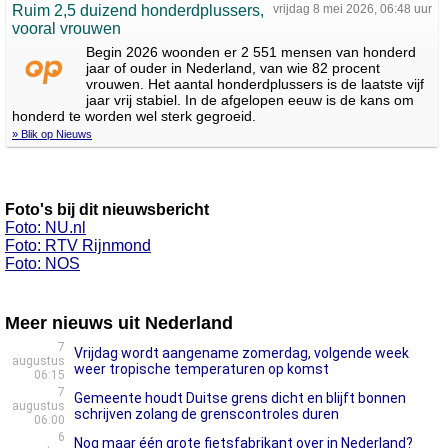
Ruim 2,5 duizend honderdplussers,
vrijdag 8 mei 2026, 06:48 uur
vooral vrouwen
Begin 2026 woonden er 2 551 mensen van honderd
jaar of ouder in Nederland, van wie 82 procent
vrouwen. Het aantal honderdplussers is de laatste vijf
jaar vrij stabiel. In de afgelopen eeuw is de kans om
honderd te worden wel sterk gegroeid.
» Blik op Nieuws
Foto's bij dit nieuwsbericht
Foto: NU.nl
Foto: RTV Rijnmond
Foto: NOS
Meer nieuws uit Nederland
7
Vrijdag wordt aangename zomerdag, volgende week
augustus
weer tropische temperaturen op komst
06:15
7
Gemeente houdt Duitse grens dicht en blijft bonnen
augustus
schrijven zolang de grenscontroles duren
06:00
6
Nog maar één grote fietsfabrikant over in Nederland?