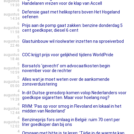
augustus
Handelaren vrezen voor de klap van Accell
19:30
6
Defensie gaat met helikopters boven Het Hogeland
augustus
oefenen
14:34
6
Prijs aan de pomp gaat zakken: benzine donderdag 5
augustus
cent goedkoper, diesel 6 cent
11:58
5
Glastuinbouw wil rioolwater inzetten na sproeiverbod
augustus
22:46
5
COC krijgt prijs voor gelijkheid tijdens WorldPride
augustus
18:46
5
Borsato’s ‘gevecht’ om advocaatkosten begin
augustus
november voor de rechter
10:59
5
Alles wat je moet weten over de aankomende
augustus
zonsverduistering
05:00
4
In dit Duitse grensdorp komen volop Nederlanders voor
augustus
goedkope sigaretten. Maar voor hoelang nog?
19:28
4
RIVM: ‘Pas op voor smog in Flevoland en lokaal in het
augustus
midden van Nederland’
12:44
4
Benzineprijs fors omlaag in België: ruim 70 cent per
augustus
liter goedkoper dan bij ons
12:02
4
Omgaan met hitte is te leren: 'Tijdje in de warmte kan