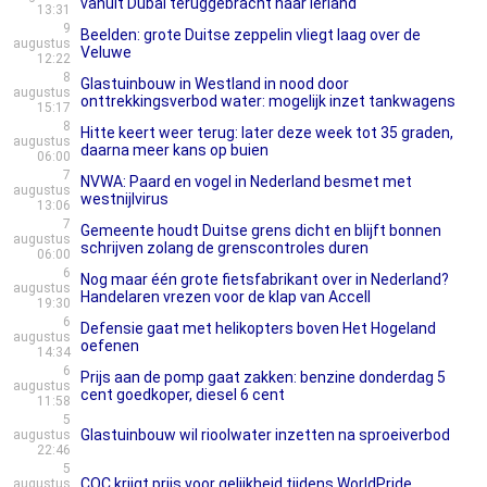
vanuit Dubai teruggebracht naar Ierland
13:31
9
Beelden: grote Duitse zeppelin vliegt laag over de
augustus
Veluwe
12:22
8
Glastuinbouw in Westland in nood door
augustus
onttrekkingsverbod water: mogelijk inzet tankwagens
15:17
8
Hitte keert weer terug: later deze week tot 35 graden,
augustus
daarna meer kans op buien
06:00
7
NVWA: Paard en vogel in Nederland besmet met
augustus
westnijlvirus
13:06
7
Gemeente houdt Duitse grens dicht en blijft bonnen
augustus
schrijven zolang de grenscontroles duren
06:00
6
Nog maar één grote fietsfabrikant over in Nederland?
augustus
Handelaren vrezen voor de klap van Accell
19:30
6
Defensie gaat met helikopters boven Het Hogeland
augustus
oefenen
14:34
6
Prijs aan de pomp gaat zakken: benzine donderdag 5
augustus
cent goedkoper, diesel 6 cent
11:58
5
Glastuinbouw wil rioolwater inzetten na sproeiverbod
augustus
22:46
5
COC krijgt prijs voor gelijkheid tijdens WorldPride
augustus