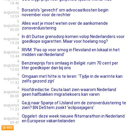
18:46
5
Borsato’s ‘gevecht’ om advocaatkosten begin
augustus
november voor de rechter
10:59
5
Alles wat je moet weten over de aankomende
augustus
zonsverduistering
05:00
4
In dit Duitse grensdorp komen volop Nederlanders voor
augustus
goedkope sigaretten. Maar voor hoelang nog?
19:28
4
RIVM: ‘Pas op voor smog in Flevoland en lokaal in het
augustus
midden van Nederland’
12:44
4
Benzineprijs fors omlaag in België: ruim 70 cent per
augustus
liter goedkoper dan bij ons
12:02
4
Omgaan met hitte is te leren: 'Tijdje in de warmte kan
augustus
zelfs gezond zijn'
11:32
4
Hoofdredactie: Ceuta laat zien waarom Nederland
augustus
geen halfbakken migratiekoers kan varen
06:00
3
Ga jij naar Spanje of IJsland om de zonsverduistering te
augustus
zien? BN DeStem zoekt ‘eclipsejagers’
11:23
3
Opgelet: deze week nieuwe flitsmarathon in Nederland
augustus
en Europese vakantielanden
09:47