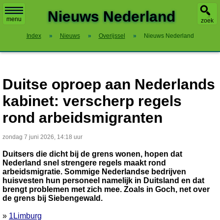
X
Nieuws Nederland
menu
zoek
Index
»
Nieuws
»
Overijssel
»
Nieuws Nederland
Duitse oproep aan Nederlands
kabinet: verscherp regels
rond arbeidsmigranten
zondag 7 juni 2026, 14:18 uur
Duitsers die dicht bij de grens wonen, hopen dat
Nederland snel strengere regels maakt rond
arbeidsmigratie. Sommige Nederlandse bedrijven
huisvesten hun personeel namelijk in Duitsland en dat
brengt problemen met zich mee. Zoals in Goch, net over
de grens bij Siebengewald.
»
1Limburg