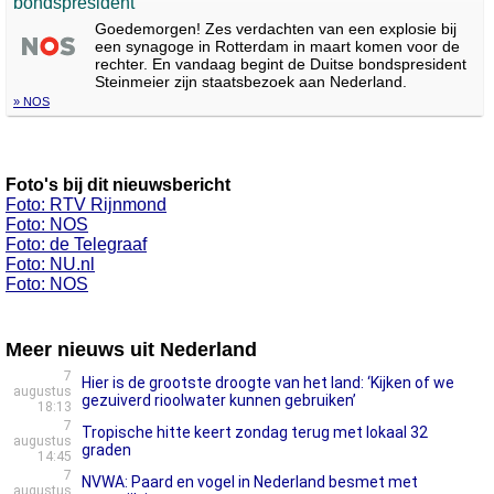
bondspresident
Goedemorgen! Zes verdachten van een explosie bij
een synagoge in Rotterdam in maart komen voor de
rechter. En vandaag begint de Duitse bondspresident
Steinmeier zijn staatsbezoek aan Nederland.
» NOS
Foto's bij dit nieuwsbericht
Foto: RTV Rijnmond
Foto: NOS
Foto: de Telegraaf
Foto: NU.nl
Foto: NOS
Meer nieuws uit Nederland
7
Hier is de grootste droogte van het land: ‘Kijken of we
augustus
gezuiverd rioolwater kunnen gebruiken’
18:13
7
Tropische hitte keert zondag terug met lokaal 32
augustus
graden
14:45
7
NVWA: Paard en vogel in Nederland besmet met
augustus