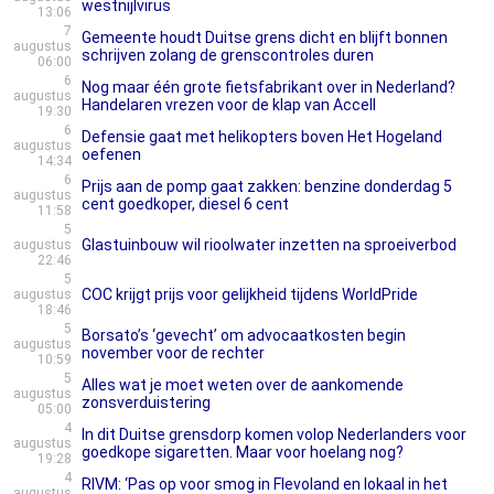
westnijlvirus
13:06
7
Gemeente houdt Duitse grens dicht en blijft bonnen
augustus
schrijven zolang de grenscontroles duren
06:00
6
Nog maar één grote fietsfabrikant over in Nederland?
augustus
Handelaren vrezen voor de klap van Accell
19:30
6
Defensie gaat met helikopters boven Het Hogeland
augustus
oefenen
14:34
6
Prijs aan de pomp gaat zakken: benzine donderdag 5
augustus
cent goedkoper, diesel 6 cent
11:58
5
Glastuinbouw wil rioolwater inzetten na sproeiverbod
augustus
22:46
5
COC krijgt prijs voor gelijkheid tijdens WorldPride
augustus
18:46
5
Borsato’s ‘gevecht’ om advocaatkosten begin
augustus
november voor de rechter
10:59
5
Alles wat je moet weten over de aankomende
augustus
zonsverduistering
05:00
4
In dit Duitse grensdorp komen volop Nederlanders voor
augustus
goedkope sigaretten. Maar voor hoelang nog?
19:28
4
RIVM: ‘Pas op voor smog in Flevoland en lokaal in het
augustus