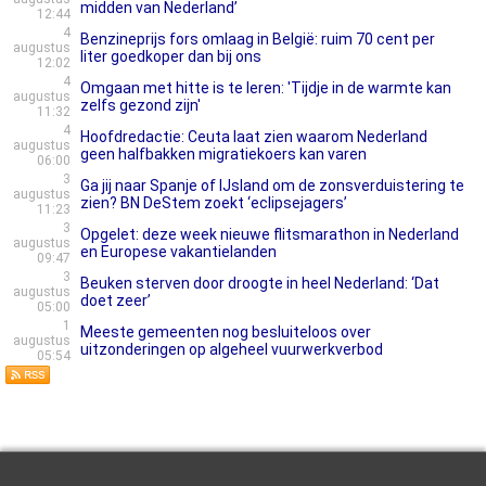
midden van Nederland’
12:44
4
Benzineprijs fors omlaag in België: ruim 70 cent per
augustus
liter goedkoper dan bij ons
12:02
4
Omgaan met hitte is te leren: 'Tijdje in de warmte kan
augustus
zelfs gezond zijn'
11:32
4
Hoofdredactie: Ceuta laat zien waarom Nederland
augustus
geen halfbakken migratiekoers kan varen
06:00
3
Ga jij naar Spanje of IJsland om de zonsverduistering te
augustus
zien? BN DeStem zoekt ‘eclipsejagers’
11:23
3
Opgelet: deze week nieuwe flitsmarathon in Nederland
augustus
en Europese vakantielanden
09:47
3
Beuken sterven door droogte in heel Nederland: ‘Dat
augustus
doet zeer’
05:00
1
Meeste gemeenten nog besluiteloos over
augustus
uitzonderingen op algeheel vuurwerkverbod
05:54