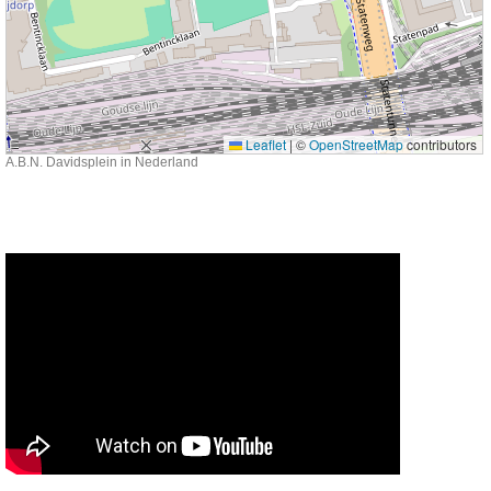
Leaflet
|
©
OpenStreetMap
contributors
A.B.N. Davidsplein in Nederland