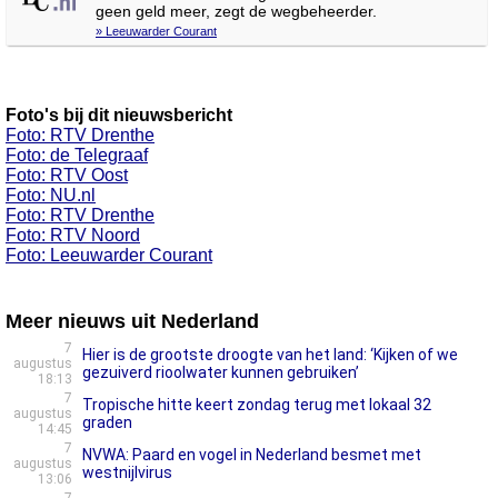
geen geld meer, zegt de wegbeheerder.
» Leeuwarder Courant
Foto's bij dit nieuwsbericht
Foto: RTV Drenthe
Foto: de Telegraaf
Foto: RTV Oost
Foto: NU.nl
Foto: RTV Drenthe
Foto: RTV Noord
Foto: Leeuwarder Courant
Meer nieuws uit Nederland
7
Hier is de grootste droogte van het land: ‘Kijken of we
augustus
gezuiverd rioolwater kunnen gebruiken’
18:13
7
Tropische hitte keert zondag terug met lokaal 32
augustus
graden
14:45
7
NVWA: Paard en vogel in Nederland besmet met
augustus
westnijlvirus
13:06