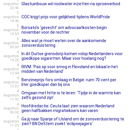
Glastuinbouw wil rioolwater inzetten na sproeiverbod
augustus
22:46
5
COC krijgt prijs voor gelijkheid tijdens WorldPride
augustus
18:46
5
Borsato’s ‘gevecht’ om advocaatkosten begin
augustus
november voor de rechter
10:59
5
Alles wat je moet weten over de aankomende
augustus
zonsverduistering
05:00
4
In dit Duitse grensdorp komen volop Nederlanders voor
augustus
goedkope sigaretten. Maar voor hoelang nog?
19:28
4
RIVM: ‘Pas op voor smog in Flevoland en lokaal in het
augustus
midden van Nederland’
12:44
4
Benzineprijs fors omlaag in België: ruim 70 cent per
augustus
liter goedkoper dan bij ons
12:02
4
Omgaan met hitte is te leren: 'Tijdje in de warmte kan
augustus
zelfs gezond zijn'
11:32
4
Hoofdredactie: Ceuta laat zien waarom Nederland
augustus
geen halfbakken migratiekoers kan varen
06:00
3
Ga jij naar Spanje of IJsland om de zonsverduistering te
augustus
zien? BN DeStem zoekt ‘eclipsejagers’
11:23