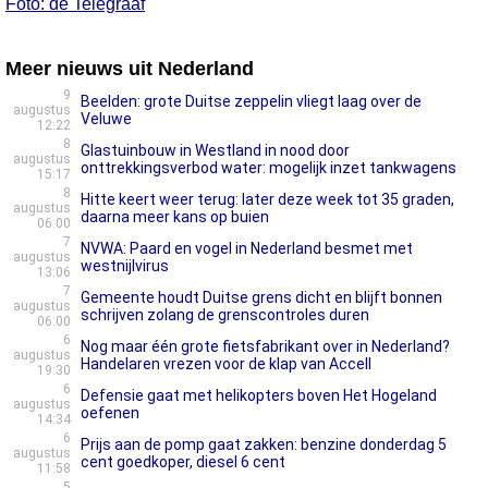
Foto: de Telegraaf
Meer nieuws uit Nederland
9
Beelden: grote Duitse zeppelin vliegt laag over de
augustus
Veluwe
12:22
8
Glastuinbouw in Westland in nood door
augustus
onttrekkingsverbod water: mogelijk inzet tankwagens
15:17
8
Hitte keert weer terug: later deze week tot 35 graden,
augustus
daarna meer kans op buien
06:00
7
NVWA: Paard en vogel in Nederland besmet met
augustus
westnijlvirus
13:06
7
Gemeente houdt Duitse grens dicht en blijft bonnen
augustus
schrijven zolang de grenscontroles duren
06:00
6
Nog maar één grote fietsfabrikant over in Nederland?
augustus
Handelaren vrezen voor de klap van Accell
19:30
6
Defensie gaat met helikopters boven Het Hogeland
augustus
oefenen
14:34
6
Prijs aan de pomp gaat zakken: benzine donderdag 5
augustus
cent goedkoper, diesel 6 cent
11:58
5