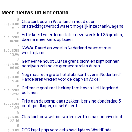
Meer nieuws uit Nederland
8
Glastuinbouw in Westland in nood door
augustus
onttrekkingsverbod water: mogelijk inzet tankwagens
15:17
8
Hitte keert weer terug: later deze week tot 35 graden,
augustus
daarna meer kans op buien
06:00
7
NVWA: Paard en vogel in Nederland besmet met
augustus
westnijlvirus
13:06
7
Gemeente houdt Duitse grens dicht en blijft bonnen
augustus
schrijven zolang de grenscontroles duren
06:00
6
Nog maar één grote fietsfabrikant over in Nederland?
augustus
Handelaren vrezen voor de klap van Accell
19:30
6
Defensie gaat met helikopters boven Het Hogeland
augustus
oefenen
14:34
6
Prijs aan de pomp gaat zakken: benzine donderdag 5
augustus
cent goedkoper, diesel 6 cent
11:58
5
Glastuinbouw wil rioolwater inzetten na sproeiverbod
augustus
22:46
5
COC krijgt prijs voor gelijkheid tijdens WorldPride
augustus