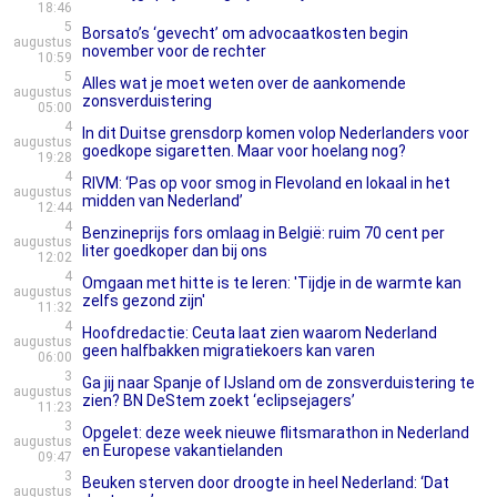
18:46
5
Borsato’s ‘gevecht’ om advocaatkosten begin
augustus
november voor de rechter
10:59
5
Alles wat je moet weten over de aankomende
augustus
zonsverduistering
05:00
4
In dit Duitse grensdorp komen volop Nederlanders voor
augustus
goedkope sigaretten. Maar voor hoelang nog?
19:28
4
RIVM: ‘Pas op voor smog in Flevoland en lokaal in het
augustus
midden van Nederland’
12:44
4
Benzineprijs fors omlaag in België: ruim 70 cent per
augustus
liter goedkoper dan bij ons
12:02
4
Omgaan met hitte is te leren: 'Tijdje in de warmte kan
augustus
zelfs gezond zijn'
11:32
4
Hoofdredactie: Ceuta laat zien waarom Nederland
augustus
geen halfbakken migratiekoers kan varen
06:00
3
Ga jij naar Spanje of IJsland om de zonsverduistering te
augustus
zien? BN DeStem zoekt ‘eclipsejagers’
11:23
3
Opgelet: deze week nieuwe flitsmarathon in Nederland
augustus
en Europese vakantielanden
09:47
3
Beuken sterven door droogte in heel Nederland: ‘Dat
augustus