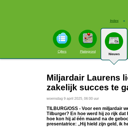
Index
»
Cijfers
Plattegrond
Nieuws
Miljardair Laurens l
zakelijk succes te 
woensdag 9 april 2025, 06:00 uur
TILBURG/OSS - Voor een miljardair wee
Tilburger? En hoe werd hij zo rijk d
hoe kon hij al één maand na de geboo
presentatrice: ,,Hij hield zijn geld, ik h