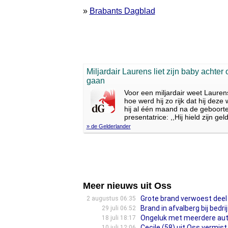
»
Brabants Dagblad
Miljardair Laurens liet zijn baby achter
gaan
Voor een miljardair weet Laurens
hoe werd hij zo rijk dat hij de
hij al één maand na de geboorte
presentatrice: ,,Hij hield zijn geld
» de Gelderlander
Meer nieuws uit Oss
Grote brand verwoest deel 
2 augustus 06:35
Brand in afvalberg bij bedrij
29 juli 06:52
Ongeluk met meerdere auto’s
18 juli 18:17
Cecile (58) uit Oss vermist
10 juli 12:06