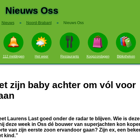
Nieuws Oss
Nieuws
»
Noord-Brabant
»
Nieuws Oss
112 meldingen
Het weer
Restaurants
Koopzondagen
Bibliotheken
iet zijn baby achter om vól voor
gaan
t Laurens Last goed onder de radar te blijven. Wie is deze
at hij deze week in Oss dé bouwer van superjachten kon kop
rte van zijn eerste zoon ervandoor gaan? Zijn ex, een beke
et kind.”