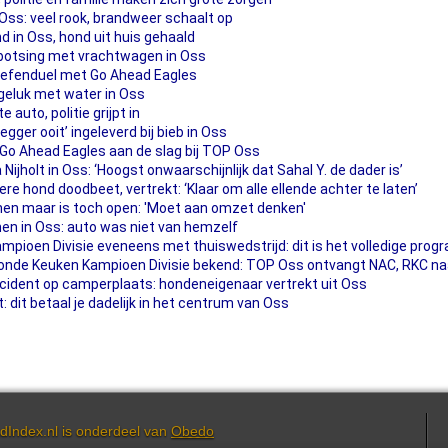
 Oss: veel rook, brandweer schaalt op
d in Oss, hond uit huis gehaald
botsing met vrachtwagen in Oss
oefenduel met Go Ahead Eagles
geluk met water in Oss
 auto, politie grijpt in
ger ooit’ ingeleverd bij bieb in Oss
 Go Ahead Eagles aan de slag bij TOP Oss
Nijholt in Oss: ‘Hoogst onwaarschijnlijk dat Sahal Y. de dader is’
re hond doodbeet, vertrekt: ‘Klaar om alle ellende achter te laten’
innen maar is toch open: 'Moet aan omzet denken'
nnen in Oss: auto was niet van hemzelf
mpioen Divisie eveneens met thuiswedstrijd: dit is het volledige pro
onde Keuken Kampioen Divisie bekend: TOP Oss ontvangt NAC, RKC na
incident op camperplaats: hondeneigenaar vertrekt uit Oss
 dit betaal je dadelijk in het centrum van Oss
dIndex.nl is onderdeel van
Obedo