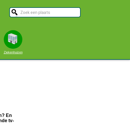
Ziekenhuizen
en? En
nde tv-