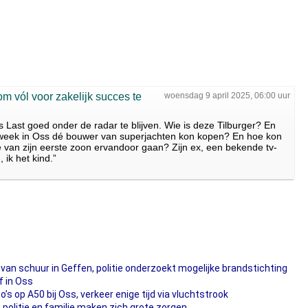
 om vól voor zakelijk succes te
woensdag 9 april 2025, 06:00 uur
 Last goed onder de radar te blijven. Wie is deze Tilburger? En
ze week in Oss dé bouwer van superjachten kon kopen? En hoe kon
 van zijn eerste zoon ervandoor gaan? Zijn ex, een bekende tv-
, ik het kind.”
van schuur in Geffen, politie onderzoekt mogelijke brandstichting
f in Oss
 op A50 bij Oss, verkeer enige tijd via vluchtstrook
, politie en familie maken zich grote zorgen