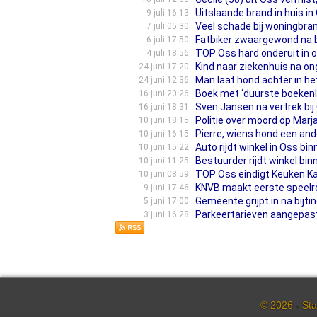
Uitslaande brand in huis in
9 juli 16:13
Veel schade bij woningbran
7 juli 05:30
Fatbiker zwaargewond na 
6 juli 17:50
TOP Oss hard onderuit in 
4 juli 18:56
Kind naar ziekenhuis na on
24 juni 17:20
Man laat hond achter in hete
24 juni 12:36
Boek met ‘duurste boekenleg
16 juni 20:26
Sven Jansen na vertrek bij
16 juni 18:31
Politie over moord op Marja 
10 juni 18:15
Pierre, wiens hond een ande
10 juni 16:15
Auto rijdt winkel in Oss b
10 juni 15:22
Bestuurder rijdt winkel bi
10 juni 11:25
TOP Oss eindigt Keuken Ka
10 juni 08:59
KNVB maakt eerste speelr
9 juni 17:46
Gemeente grijpt in na bijt
5 juni 17:00
Parkeertarieven aangepast:
3 juni 16:28
© 2026 - Sta