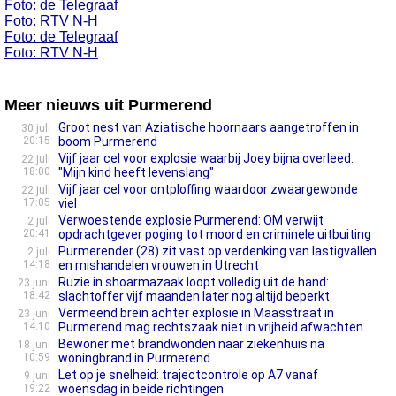
Foto: de Telegraaf
Foto: RTV N-H
Foto: de Telegraaf
Foto: RTV N-H
Meer nieuws uit Purmerend
Groot nest van Aziatische hoornaars aangetroffen in
30 juli
20:15
boom Purmerend
Vijf jaar cel voor explosie waarbij Joey bijna overleed:
22 juli
18:00
"Mijn kind heeft levenslang"
Vijf jaar cel voor ontploffing waardoor zwaargewonde
22 juli
17:05
viel
Verwoestende explosie Purmerend: OM verwijt
2 juli
20:41
opdrachtgever poging tot moord en criminele uitbuiting
Purmerender (28) zit vast op verdenking van lastigvallen
2 juli
14:18
en mishandelen vrouwen in Utrecht
Ruzie in shoarmazaak loopt volledig uit de hand:
23 juni
18:42
slachtoffer vijf maanden later nog altijd beperkt
Vermeend brein achter explosie in Maasstraat in
23 juni
14:10
Purmerend mag rechtszaak niet in vrijheid afwachten
Bewoner met brandwonden naar ziekenhuis na
18 juni
10:59
woningbrand in Purmerend
Let op je snelheid: trajectcontrole op A7 vanaf
9 juni
19:22
woensdag in beide richtingen