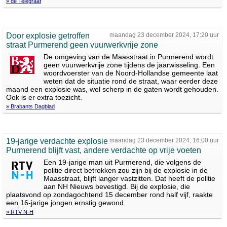
» de Telegraaf
Door explosie getroffen
maandag 23 december 2024, 17:20 uur
straat Purmerend geen vuurwerkvrije zone
De omgeving van de Maasstraat in Purmerend wordt
geen vuurwerkvrije zone tijdens de jaarwisseling. Een
woordvoerster van de Noord-Hollandse gemeente laat
weten dat de situatie rond de straat, waar eerder deze
maand een explosie was, wel scherp in de gaten wordt gehouden.
Ook is er extra toezicht.
» Brabants Dagblad
19-jarige verdachte explosie
maandag 23 december 2024, 16:00 uur
Purmerend blijft vast, andere verdachte op vrije voeten
Een 19-jarige man uit Purmerend, die volgens de
politie direct betrokken zou zijn bij de explosie in de
Maasstraat, blijft langer vastzitten. Dat heeft de politie
aan NH Nieuws bevestigd. Bij de explosie, die
plaatsvond op zondagochtend 15 december rond half vijf, raakte
een 16-jarige jongen ernstig gewond.
» RTV N-H