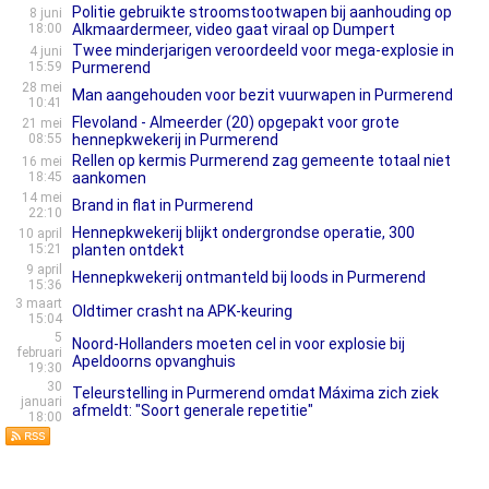
Politie gebruikte stroomstootwapen bij aanhouding op
8 juni
18:00
Alkmaardermeer, video gaat viraal op Dumpert
Twee minderjarigen veroordeeld voor mega-explosie in
4 juni
15:59
Purmerend
28 mei
Man aangehouden voor bezit vuurwapen in Purmerend
10:41
Flevoland - Almeerder (20) opgepakt voor grote
21 mei
08:55
hennepkwekerij in Purmerend
Rellen op kermis Purmerend zag gemeente totaal niet
16 mei
18:45
aankomen
14 mei
Brand in flat in Purmerend
22:10
Hennepkwekerij blijkt ondergrondse operatie, 300
10 april
15:21
planten ontdekt
9 april
Hennepkwekerij ontmanteld bij loods in Purmerend
15:36
3 maart
Oldtimer crasht na APK-keuring
15:04
5
Noord-Hollanders moeten cel in voor explosie bij
februari
Apeldoorns opvanghuis
19:30
30
Teleurstelling in Purmerend omdat Máxima zich ziek
januari
afmeldt: "Soort generale repetitie"
18:00