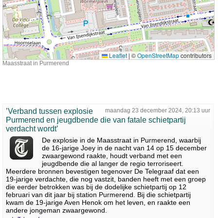
Leaflet
|
©
OpenStreetMap
contributors
Maasstraat in Purmerend
’Verband tussen explosie
maandag 23 december 2024, 20:13 uur
Purmerend en jeugdbende die van fatale schietpartij
verdacht wordt’
De explosie in de Maasstraat in Purmerend, waarbij
de 16-jarige Joey in de nacht van 14 op 15 december
zwaargewond raakte, houdt verband met een
jeugdbende die al langer de regio terroriseert.
Meerdere bronnen bevestigen tegenover De Telegraaf dat een
19-jarige verdachte, die nog vastzit, banden heeft met een groep
die eerder betrokken was bij de dodelijke schietpartij op 12
februari van dit jaar bij station Purmerend. Bij die schietpartij
kwam de 19-jarige Aven Henok om het leven, en raakte een
andere jongeman zwaargewond.