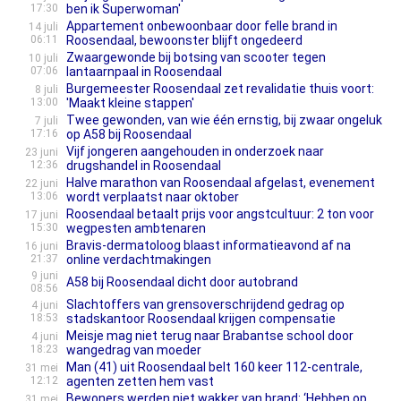
17:30
ben ik Superwoman'
Appartement onbewoonbaar door felle brand in
14 juli
06:11
Roosendaal, bewoonster blijft ongedeerd
Zwaargewonde bij botsing van scooter tegen
10 juli
07:06
lantaarnpaal in Roosendaal
Burgemeester Roosendaal zet revalidatie thuis voort:
8 juli
13:00
'Maakt kleine stappen'
Twee gewonden, van wie één ernstig, bij zwaar ongeluk
7 juli
17:16
op A58 bij Roosendaal
Vijf jongeren aangehouden in onderzoek naar
23 juni
12:36
drugshandel in Roosendaal
Halve marathon van Roosendaal afgelast, evenement
22 juni
13:06
wordt verplaatst naar oktober
Roosendaal betaalt prijs voor angstcultuur: 2 ton voor
17 juni
15:30
wegpesten ambtenaren
Bravis-dermatoloog blaast informatieavond af na
16 juni
21:37
online verdachtmakingen
9 juni
A58 bij Roosendaal dicht door autobrand
08:56
Slachtoffers van grensoverschrijdend gedrag op
4 juni
18:53
stadskantoor Roosendaal krijgen compensatie
Meisje mag niet terug naar Brabantse school door
4 juni
18:23
wangedrag van moeder
Man (41) uit Roosendaal belt 160 keer 112-centrale,
31 mei
12:12
agenten zetten hem vast
Bewoners werden niet wakker van brand: ‘Hebben op
31 mei