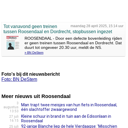
Tot vanavond geen treinen
maandag 28 april 2025, 15:14 uur
tussen Roosendaal en Dordrecht, stopbussen ingezet
ROOSENDAAL - Door een defecte bovenleiding rijden
er geen treinen tussen Roosendaal en Dordrecht. Dat
duurt tot ongeveer 20.30 uur, meldt de NS.
» BN DeStem
Foto's bij dit nieuwsbericht
Foto: BN DeStem
Meer nieuws uit Roosendaal
3
Man trapt twee meisjes van hun fiets in Roosendaal,
augustus
één slachtoffer zwaargewond
13:53
Kleine schuur in brand in tuin aan de Edisonlaan in
27 juli
16:15
Roosendaal
92-jarige Blanche liep de hele Vierdaagse: 'Misschien
25 juli