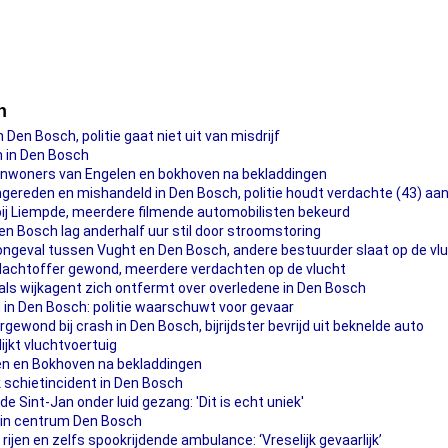
h
Den Bosch, politie gaat niet uit van misdrijf
 in Den Bosch
inwoners van Engelen en bokhoven na bekladdingen
emgereden en mishandeld in Den Bosch, politie houdt verdachte (43) aa
ij Liempde, meerdere filmende automobilisten bekeurd
en Bosch lag anderhalf uur stil door stroomstoring
geval tussen Vught en Den Bosch, andere bestuurder slaat op de vl
 slachtoffer gewond, meerdere verdachten op de vlucht
ls wijkagent zich ontfermt over overledene in Den Bosch
 in Den Bosch: politie waarschuwt voor gevaar
wond bij crash in Den Bosch, bijrijdster bevrijd uit beknelde auto
jkt vluchtvoertuig
len en Bokhoven na bekladdingen
k schietincident in Den Bosch
 Sint-Jan onder luid gezang: 'Dit is echt uniek'
 in centrum Den Bosch
rijen en zelfs spookrijdende ambulance: ‘Vreselijk gevaarlijk’