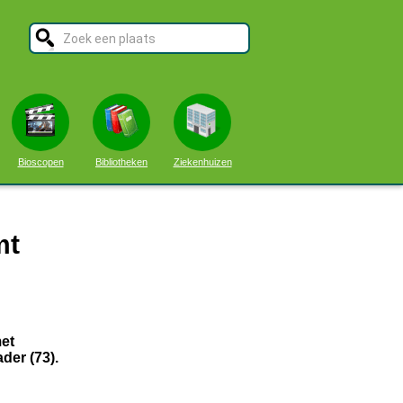
Bioscopen
Bibliotheken
Ziekenhuizen
mt
met
der (73).