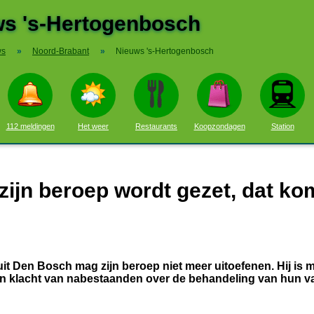
s 's-Hertogenbosch
ws
»
Noord-Brabant
»
Nieuws 's-Hertogenbosch
112 meldingen
Het weer
Restaurants
Koopzondagen
Station
 zijn beroep wordt gezet, dat ko
it Den Bosch mag zijn beroep niet meer uitoefenen. Hij is 
n klacht van nabestaanden over de behandeling van hun va