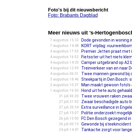
Foto's bij dit nieuwsbericht
Foto: Brabants Dagblad
Meer nieuws uit 's-Hertogenbosc
Dode gevonden in woning in 
7 augustus 15:33
KORT vrijdag: vuurwerkbom
7 augustus 14:48
Premier Jetten praat met 
4 augustus 17:55
Fietsster uit het niets kl
4 augustus 16:52
Camper uitgebrand op A2 b
4 augustus 14:35
Treinverkeer van en naar D
4 augustus 12:09
Twee mannen gewond bij on
4 augustus 06:31
Steekpartij in Den Bosch:
3 augustus 18:46
Man maakt gewoon foto’s a
2 augustus 10:37
Hond uit hete auto gehaald
1 augustus 16:50
Twee vrouwen raken zwaarge
31 juli 06:20
Zwaar beschadigde auto bli
27 juli 21:02
Extra surveillance in Enge
27 juli 20:34
Politie onderzoekt mogelij
27 juli 15:07
FC Den Bosch gezegend in de
26 juli 15:00
Gewonde bij steekincident
26 juli 00:19
Tankactie zorgt voor lange 
24 juli 14:47