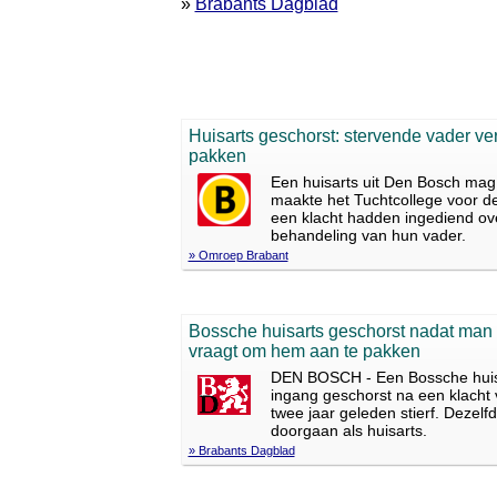
»
Brabants Dagblad
Huisarts geschorst: stervende vader ve
pakken
Een huisarts uit Den Bosch mag 
maakte het Tuchtcollege voor d
een klacht hadden ingediend ove
behandeling van hun vader.
» Omroep Brabant
Bossche huisarts geschorst nadat man o
vraagt om hem aan te pakken
DEN BOSCH - Een Bossche huisart
ingang geschorst na een klacht
twee jaar geleden stierf. Dezel
doorgaan als huisarts.
» Brabants Dagblad