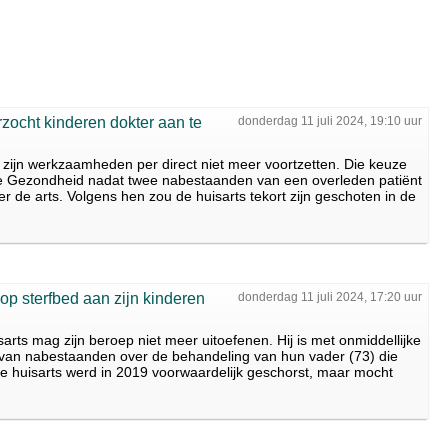
rzocht kinderen dokter aan te
donderdag 11 juli 2024, 19:10 uur
zijn werkzaamheden per direct niet meer voortzetten. Die keuze
e Gezondheid nadat twee nabestaanden van een overleden patiënt
r de arts. Volgens hen zou de huisarts tekort zijn geschoten in de
p sterfbed aan zijn kinderen
donderdag 11 juli 2024, 17:20 uur
s mag zijn beroep niet meer uitoefenen. Hij is met onmiddellijke
 van nabestaanden over de behandeling van hun vader (73) die
fde huisarts werd in 2019 voorwaardelijk geschorst, maar mocht