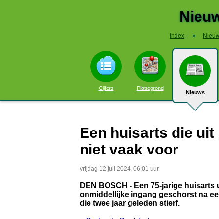
Nieuw
Index
»
Nieu
Cijfers
Plattegrond
Nieuws
Een huisarts die uit
niet vaak voor
vrijdag 12 juli 2024, 06:01 uur
DEN BOSCH - Een 75-jarige huisarts u
onmiddellijke ingang geschorst na ee
die twee jaar geleden stierf.