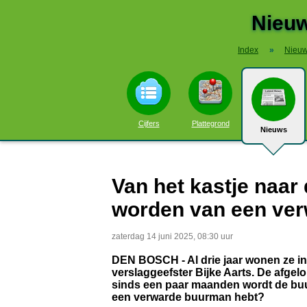
Nieuw
Index
»
Nieu
Cijfers
Plattegrond
Nieuws
Van het kastje naar
worden van een ve
zaterdag 14 juni 2025, 08:30 uur
DEN BOSCH - Al drie jaar wonen ze i
verslaggeefster Bijke Aarts. De afgel
sinds een paar maanden wordt de buurt
een verwarde buurman hebt?