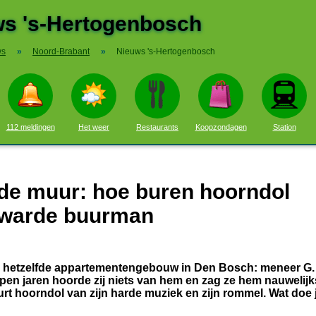
s 's-Hertogenbosch
ws
»
Noord-Brabant
»
Nieuws 's-Hertogenbosch
112 meldingen
Het weer
Restaurants
Koopzondagen
Station
 de muur: hoe buren hoorndol
rwarde buurman
n hetzelfde appartementengebouw in Den Bosch: meneer G.
open jaren hoorde zij niets van hem en zag ze hem nauwelijk
 hoorndol van zijn harde muziek en zijn rommel. Wat doe je