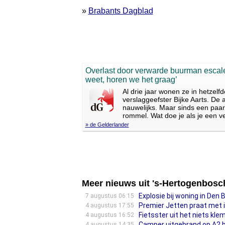
»
Brabants Dagblad
Overlast door verwarde buurman escaleer
weet, horen we het graag’
Al drie jaar wonen ze in hetze
verslaggeefster Bijke Aarts. De
nauwelijks. Maar sinds een paar
rommel. Wat doe je als je een 
» de Gelderlander
Meer nieuws uit 's-Hertogenbosc
Explosie bij woning in Den 
7 augustus 06:15
Premier Jetten praat met 
4 augustus 17:55
Fietsster uit het niets kl
4 augustus 16:52
Camper uitgebrand op A2 b
4 augustus 14:35