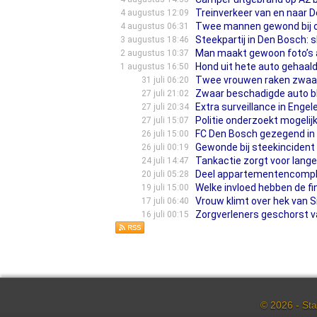
Treinverkeer van en naar D
4 augustus 12:09
Twee mannen gewond bij on
4 augustus 06:31
Steekpartij in Den Bosch:
3 augustus 18:46
Man maakt gewoon foto’s a
2 augustus 10:37
Hond uit hete auto gehaald
1 augustus 16:50
Twee vrouwen raken zwaarge
31 juli 06:20
Zwaar beschadigde auto bli
27 juli 21:02
Extra surveillance in Enge
27 juli 20:34
Politie onderzoekt mogelij
27 juli 15:07
FC Den Bosch gezegend in de
26 juli 15:00
Gewonde bij steekincident
26 juli 00:19
Tankactie zorgt voor lange 
24 juli 14:47
Deel appartementencompl
20 juli 05:28
Welke invloed hebben de fi
19 juli 15:00
Vrouw klimt over hek van S
17 juli 06:40
Zorgverleners geschorst 
16 juli 00:15
© 2026 - Sta