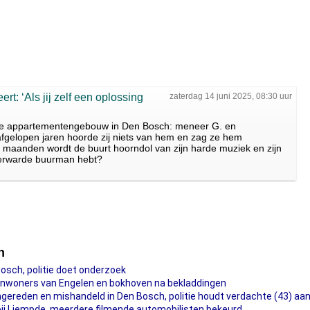
t: ‘Als jij zelf een oplossing
zaterdag 14 juni 2025, 08:30 uur
lfde appartementengebouw in Den Bosch: meneer G. en
 afgelopen jaren hoorde zij niets van hem en zag ze hem
 maanden wordt de buurt hoorndol van zijn harde muziek en zijn
verwarde buurman hebt?
h
Bosch, politie doet onderzoek
inwoners van Engelen en bokhoven na bekladdingen
emgereden en mishandeld in Den Bosch, politie houdt verdachte (43) aa
ij Liempde, meerdere filmende automobilisten bekeurd