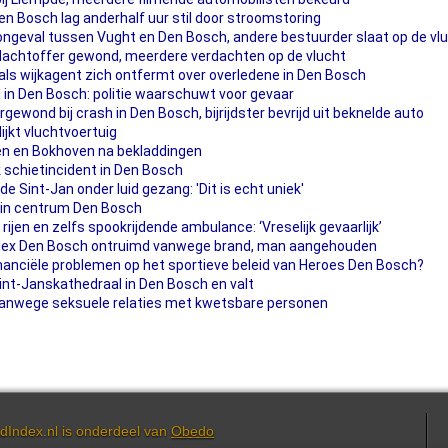
en Bosch lag anderhalf uur stil door stroomstoring
geval tussen Vught en Den Bosch, andere bestuurder slaat op de vl
 slachtoffer gewond, meerdere verdachten op de vlucht
ls wijkagent zich ontfermt over overledene in Den Bosch
 in Den Bosch: politie waarschuwt voor gevaar
wond bij crash in Den Bosch, bijrijdster bevrijd uit beknelde auto
jkt vluchtvoertuig
len en Bokhoven na bekladdingen
k schietincident in Den Bosch
 Sint-Jan onder luid gezang: 'Dit is echt uniek'
 in centrum Den Bosch
rijen en zelfs spookrijdende ambulance: ‘Vreselijk gevaarlijk’
ex Den Bosch ontruimd vanwege brand, man aangehouden
nanciële problemen op het sportieve beleid van Heroes Den Bosch?
int-Janskathedraal in Den Bosch en valt
vanwege seksuele relaties met kwetsbare personen
dIndex.nl is onderdeel van
Obedo