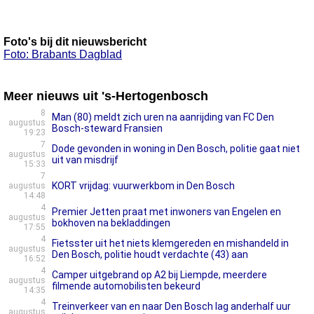
Foto's bij dit nieuwsbericht
Foto: Brabants Dagblad
Meer nieuws uit 's-Hertogenbosch
8
Man (80) meldt zich uren na aanrijding van FC Den
augustus
Bosch-steward Fransien
19:23
7
Dode gevonden in woning in Den Bosch, politie gaat niet
augustus
uit van misdrijf
15:33
7
KORT vrijdag: vuurwerkbom in Den Bosch
augustus
14:48
4
Premier Jetten praat met inwoners van Engelen en
augustus
bokhoven na bekladdingen
17:55
4
Fietsster uit het niets klemgereden en mishandeld in
augustus
Den Bosch, politie houdt verdachte (43) aan
16:52
4
Camper uitgebrand op A2 bij Liempde, meerdere
augustus
filmende automobilisten bekeurd
14:35
4
Treinverkeer van en naar Den Bosch lag anderhalf uur
augustus