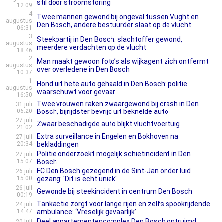
stil door stroomstoring
12:09
4
Twee mannen gewond bij ongeval tussen Vught en
augustus
Den Bosch, andere bestuurder slaat op de vlucht
06:31
3
Steekpartij in Den Bosch: slachtoffer gewond,
augustus
meerdere verdachten op de vlucht
18:46
2
Man maakt gewoon foto’s als wijkagent zich ontfermt
augustus
over overledene in Den Bosch
10:37
1
Hond uit hete auto gehaald in Den Bosch: politie
augustus
waarschuwt voor gevaar
16:50
Twee vrouwen raken zwaargewond bij crash in Den
31 juli
06:20
Bosch, bijrijdster bevrijd uit beknelde auto
27 juli
Zwaar beschadigde auto blijkt vluchtvoertuig
21:02
Extra surveillance in Engelen en Bokhoven na
27 juli
20:34
bekladdingen
Politie onderzoekt mogelijk schietincident in Den
27 juli
15:07
Bosch
FC Den Bosch gezegend in de Sint-Jan onder luid
26 juli
15:00
gezang: 'Dit is echt uniek'
26 juli
Gewonde bij steekincident in centrum Den Bosch
00:19
Tankactie zorgt voor lange rijen en zelfs spookrijdende
24 juli
14:47
ambulance: ‘Vreselijk gevaarlijk’
Deel appartementencomplex Den Bosch ontruimd
20 juli