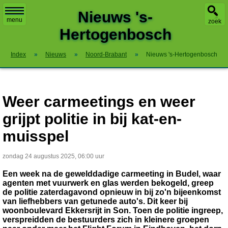
X
Nieuws 's-
menu
zoek
Hertogenbosch
Index
»
Nieuws
»
Noord-Brabant
»
Nieuws 's-Hertogenbosch
Weer carmeetings en weer
grijpt politie in bij kat-en-
muisspel
zondag 24 augustus 2025, 06:00 uur
Een week na de gewelddadige carmeeting in Budel, waar
agenten met vuurwerk en glas werden bekogeld, greep
de politie zaterdagavond opnieuw in bij zo'n bijeenkomst
van liefhebbers van getunede auto's. Dit keer bij
woonboulevard Ekkersrijt in Son. Toen de politie ingreep,
verspreidden de bestuurders zich in kleinere groepen