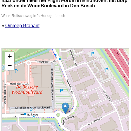
naar onder meer het Flight Forum in Eindhoven, het dorp
Reek en de WoonBoulevard in Den Bosch.
Waar: Reitscheweg in 's-Hertogenbosch
»
Omroep Brabant
Kaart nieuws 's-Hertogenbosch. Locatie nieuws: 51.70883 / 5.33905
+
Reitscheweg
−