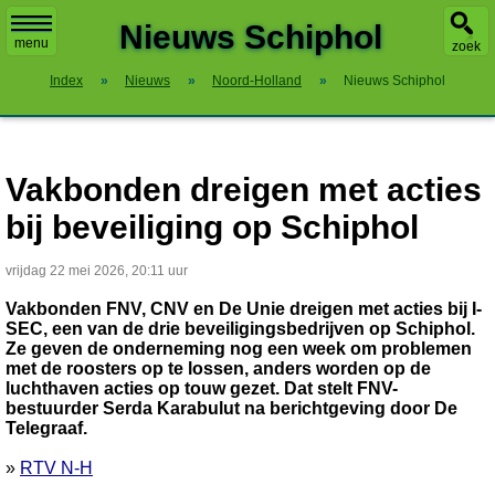
X
Nieuws Schiphol
menu
zoek
Index
»
Nieuws
»
Noord-Holland
»
Nieuws Schiphol
Vakbonden dreigen met acties
bij beveiliging op Schiphol
vrijdag 22 mei 2026, 20:11 uur
Vakbonden FNV, CNV en De Unie dreigen met acties bij I-
SEC, een van de drie beveiligingsbedrijven op Schiphol.
Ze geven de onderneming nog een week om problemen
met de roosters op te lossen, anders worden op de
luchthaven acties op touw gezet. Dat stelt FNV-
bestuurder Serda Karabulut na berichtgeving door De
Telegraaf.
»
RTV N-H