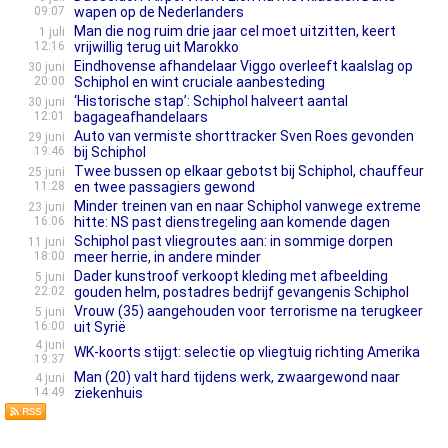
09:07
wapen op de Nederlanders
Man die nog ruim drie jaar cel moet uitzitten, keert
1 juli
12:16
vrijwillig terug uit Marokko
Eindhovense afhandelaar Viggo overleeft kaalslag op
30 juni
20:00
Schiphol en wint cruciale aanbesteding
‘Historische stap’: Schiphol halveert aantal
30 juni
12:01
bagageafhandelaars
Auto van vermiste shorttracker Sven Roes gevonden
29 juni
19:46
bij Schiphol
Twee bussen op elkaar gebotst bij Schiphol, chauffeur
25 juni
11:28
en twee passagiers gewond
Minder treinen van en naar Schiphol vanwege extreme
23 juni
16:06
hitte: NS past dienstregeling aan komende dagen
Schiphol past vliegroutes aan: in sommige dorpen
11 juni
18:00
meer herrie, in andere minder
Dader kunstroof verkoopt kleding met afbeelding
5 juni
22:02
gouden helm, postadres bedrijf gevangenis Schiphol
Vrouw (35) aangehouden voor terrorisme na terugkeer
5 juni
16:00
uit Syrië
4 juni
WK-koorts stijgt: selectie op vliegtuig richting Amerika
19:37
Man (20) valt hard tijdens werk, zwaargewond naar
4 juni
14:49
ziekenhuis