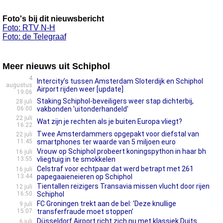
Foto's bij dit nieuwsbericht
Foto: RTV N-H
Foto: de Telegraaf
Meer nieuws uit Schiphol
4
Intercity’s tussen Amsterdam Sloterdijk en Schiphol
augustus
Airport rijden weer [update]
19:06
Staking Schiphol-beveiligers weer stap dichterbij,
28 juli
06:00
vakbonden 'uitonderhandeld'
22 juli
Wat zijn je rechten als je buiten Europa vliegt?
16:22
Twee Amsterdammers opgepakt voor diefstal van
22 juli
11:45
smartphones ter waarde van 5 miljoen euro
Vrouw op Schiphol probeert koningspython in haar bh
16 juli
13:55
vliegtuig in te smokkelen
Celstraf voor echtpaar dat werd betrapt met 261
16 juli
13:44
papegaaieneieren op Schiphol
Tientallen reizigers Transavia missen vlucht door rijen
12 juli
16:50
Schiphol
FC Groningen trekt aan de bel: ’Deze knullige
9 juli
15:07
transferfraude moet stoppen’
Düsseldorf Airport richt zich nu met klassiek Duits
6 juli