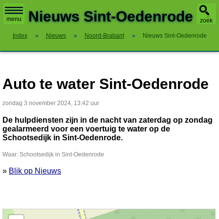
X
Nieuws Sint-Oedenrode
menu
zoek
Index
»
Nieuws
»
Noord-Brabant
»
Nieuws Sint-Oedenrode
Auto te water Sint-Oedenrode
zondag 3 november 2024, 13:42 uur
De hulpdiensten zijn in de nacht van zaterdag op zondag
gealarmeerd voor een voertuig te water op de
Schootsedijk in Sint-Oedenrode.
Waar: Schootsedijk in Sint-Oedenrode
»
Blik op Nieuws
Kaart nieuws Sint-Oedenrode. Locatie nieuws: 51.58560 / 5.45821 Schootsedijk