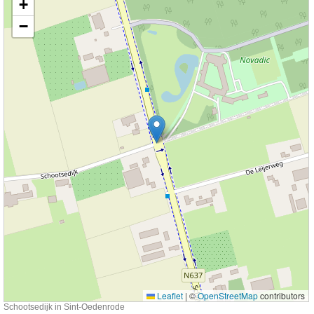
+
−
Leaflet
|
©
OpenStreetMap
contributors
Schootsedijk in Sint-Oedenrode