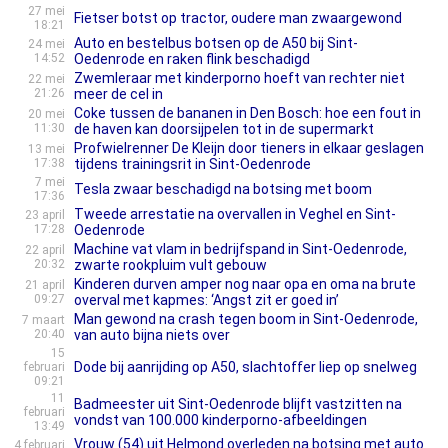
27 mei
Fietser botst op tractor, oudere man zwaargewond
18:21
Auto en bestelbus botsen op de A50 bij Sint-
24 mei
14:52
Oedenrode en raken flink beschadigd
Zwemleraar met kinderporno hoeft van rechter niet
22 mei
21:26
meer de cel in
Coke tussen de bananen in Den Bosch: hoe een fout in
20 mei
11:30
de haven kan doorsijpelen tot in de supermarkt
Profwielrenner De Kleijn door tieners in elkaar geslagen
13 mei
17:38
tijdens trainingsrit in Sint-Oedenrode
7 mei
Tesla zwaar beschadigd na botsing met boom
17:36
Tweede arrestatie na overvallen in Veghel en Sint-
23 april
17:28
Oedenrode
Machine vat vlam in bedrijfspand in Sint-Oedenrode,
22 april
20:32
zwarte rookpluim vult gebouw
Kinderen durven amper nog naar opa en oma na brute
21 april
09:27
overval met kapmes: ‘Angst zit er goed in’
Man gewond na crash tegen boom in Sint-Oedenrode,
7 maart
20:40
van auto bijna niets over
15
Dode bij aanrijding op A50, slachtoffer liep op snelweg
februari
09:21
11
Badmeester uit Sint-Oedenrode blijft vastzitten na
februari
vondst van 100.000 kinderporno-afbeeldingen
13:49
Vrouw (54) uit Helmond overleden na botsing met auto
4 februari