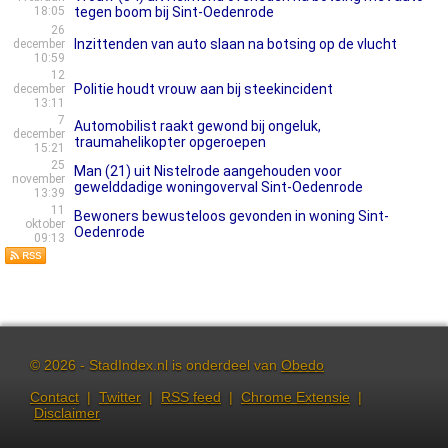
18:05
tegen boom bij Sint-Oedenrode
26
Inzittenden van auto slaan na botsing op de vlucht
december
10:59
12
Politie houdt vrouw aan bij steekincident
december
13:11
7
Automobilist raakt gewond bij ongeluk,
december
traumahelikopter opgeroepen
15:21
25
Man (21) uit Nistelrode aangehouden voor
november
gewelddadige woningoverval Sint-Oedenrode
13:39
11
Bewoners bewusteloos gevonden in woning Sint-
oktober
Oedenrode
09:13
© 2026 - StadIndex.nl is onderdeel van
Obedo
Contact
|
Twitter
|
RSS feed
|
Chrome Extensie
|
Disclaimer