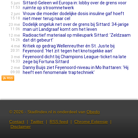
Sittard-Geleen wil Europa in: lobby over de grens voor
5 juni
11:53
ruimte op stroomnetwerk
Vrouw die moeder dodelijke dosis insuline gaf hoeft
2 juni
15:18
niet meer terug naar cel
Dodelijk ongeluk net over de grens bij Sittard: 34-jarige
23 mei
11:06
man uit Landgraaf komt om het leven
Radioactief materiaal op milieupark Sittard: 'Zeldzaam
12 mei
16:26
dat dit gebeurt'
Kritiek op gedrag Wellenreuther én St. Juste bij
4 mei
20:31
Feyenoord: ‘Het zit tegen het knotsgekke aan’
Feyenoord dicht bij Champions League-ticket na late
3 mei
16:33
zege bij Fortuna Sittard
Danny Buijs ziet Feyenoord-niveau in Mo Ihattaren: 'Hij
2 mei
09:00
heeft een fenomenale traptechniek'
© 2026 - StadIndex.nl is onderdeel van
Obedo
Contact
|
Twitter
|
RSS feed
|
Chrome Extensie
|
Disclaimer