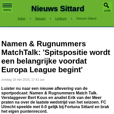
X
Nieuws Sittard
menu
zoek
Index
»
Nieuws
»
Limburg
»
Nieuws Sittard
Namen & Rugnummers
MatchTalk: 'Spitspositie wordt
een belangrijke voordat
Europa League begint'
zondag 18 mei 2025, 17:41 uur
Luister nu naar een nieuwe aflevering van de
sportpodcast: Namen & Rugnummers Match Talk.
Verslaggever Bert Kous en analist Erik van der Meer
praten na over de laatste wedstrijd van het seizoen. FC
Utrecht speelde met 0-0 gelijk bij Fortuna Sittard en brak
het eigen puntenrecord.