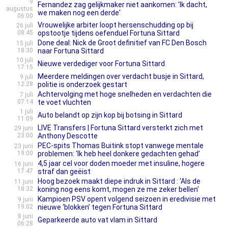
9
Fernandez zag gelijkmaker niet aankomen: 'Ik dacht,
augustus
we maken nog een derde'
06:00
Vrouwelijke arbiter loopt hersenschudding op bij
26 juli
08:45
opstootje tijdens oefenduel Fortuna Sittard
Done deal: Nick de Groot definitief van FC Den Bosch
15 juli
18:30
naar Fortuna Sittard
10 juli
Nieuwe verdediger voor Fortuna Sittard
17:15
Meerdere meldingen over verdacht busje in Sittard,
9 juli
12:28
politie is onderzoek gestart
Achtervolging met hoge snelheden en verdachten die
7 juli
07:14
te voet vluchten
1 juli
Auto belandt op zijn kop bij botsing in Sittard
11:09
LIVE Transfers | Fortuna Sittard versterkt zich met
29 juni
23:00
Anthony Descotte
PEC-spits Thomas Buitink stopt vanwege mentale
23 juni
19:00
problemen: ‘Ik heb heel donkere gedachten gehad’
4,5 jaar cel voor doden moeder met insuline, hogere
16 juni
17:47
straf dan geëist
Hoog bezoek maakt diepe indruk in Sittard : 'Als de
11 juni
18:32
koning nog eens komt, mogen ze me zeker bellen'
Kampioen PSV opent volgend seizoen in eredivisie met
9 juni
19:02
nieuwe ‘blokken’ tegen Fortuna Sittard
8 juni
Geparkeerde auto vat vlam in Sittard
06:28