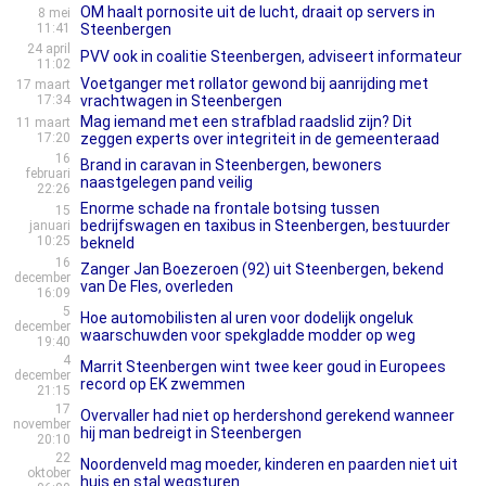
OM haalt pornosite uit de lucht, draait op servers in
8 mei
11:41
Steenbergen
24 april
PVV ook in coalitie Steenbergen, adviseert informateur
11:02
Voetganger met rollator gewond bij aanrijding met
17 maart
17:34
vrachtwagen in Steenbergen
Mag iemand met een strafblad raadslid zijn? Dit
11 maart
17:20
zeggen experts over integriteit in de gemeenteraad
16
Brand in caravan in Steenbergen, bewoners
februari
naastgelegen pand veilig
22:26
Enorme schade na frontale botsing tussen
15
bedrijfswagen en taxibus in Steenbergen, bestuurder
januari
10:25
bekneld
16
Zanger Jan Boezeroen (92) uit Steenbergen, bekend
december
van De Fles, overleden
16:09
5
Hoe automobi­lis­ten al uren voor dodelijk ongeluk
december
waarschuw­den voor spekgladde modder op weg
19:40
4
Marrit Steenbergen wint twee keer goud in Europees
december
record op EK zwemmen
21:15
17
Overvaller had niet op herdershond gerekend wanneer
november
hij man bedreigt in Steenbergen
20:10
22
Noordenveld mag moeder, kinderen en paarden niet uit
oktober
huis en stal wegsturen