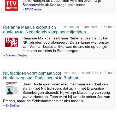
Lieke Nooijen uit Coevorden wint het zilver, Gijs
Schoonvelde uit Koekange pakt brons.
» RTV Drenthe
Riejanne Markus kroont zich
woensdag 19 juni 2024, 17:54 uur
opnieuw tot Nederlands kampioene tijdrijden
Riejanne Markus heeft haar Nederlandse titel bij het
NK tijdrijden geprolongeerd. De 29-jarige wielrenster
van Visma - Lease a Bike was de snelste op de tijdrit
met start en finish in Steenbergen.
» Brabants Dagblad
NK tijdrijden vormt opmaat voor
woensdag 19 juni 2024, 11:00 uur
Hoole: weg naar Parijs begint in Brabant
Daan Hoole gaat woensdag met maar één doel van
start in het NK tijdrijden, dat zich in het Brabantse
Steenbergen afspeelt. Hij wil zijn klassering van vorig
jaar verbeteren. Toen werd hij tweede achter Jos van
Emden, maar de Schiedammer is er niet meer bij.
» BN DeStem