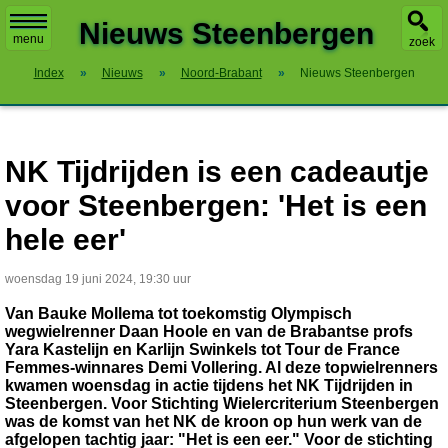
X
Nieuws Steenbergen
menu
zoek
Index
»
Nieuws
»
Noord-Brabant
»
Nieuws Steenbergen
NK Tijdrijden is een cadeautje
voor Steenbergen: 'Het is een
hele eer'
woensdag 19 juni 2024, 19:30 uur
Van Bauke Mollema tot toekomstig Olympisch
wegwielrenner Daan Hoole en van de Brabantse profs
Yara Kastelijn en Karlijn Swinkels tot Tour de France
Femmes-winnares Demi Vollering. Al deze topwielrenners
kwamen woensdag in actie tijdens het NK Tijdrijden in
Steenbergen. Voor Stichting Wielercriterium Steenbergen
was de komst van het NK de kroon op hun werk van de
afgelopen tachtig jaar: "Het is een eer." Voor de stichting