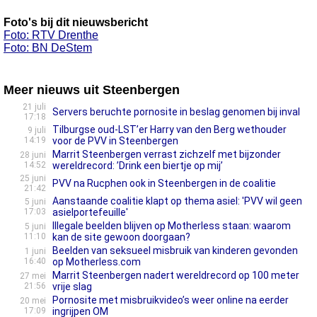
Foto's bij dit nieuwsbericht
Foto: RTV Drenthe
Foto: BN DeStem
Meer nieuws uit Steenbergen
21 juli
Servers beruchte pornosite in beslag genomen bij inval
17:18
Tilburgse oud-LST’er Harry van den Berg wethouder
9 juli
14:19
voor de PVV in Steenbergen
Marrit Steenbergen verrast zichzelf met bijzonder
28 juni
14:52
wereldrecord: ’Drink een biertje op mij’
25 juni
PVV na Rucphen ook in Steenbergen in de coalitie
21:42
Aanstaande coalitie klapt op thema asiel: 'PVV wil geen
5 juni
17:03
asielportefeuille'
Illegale beelden blijven op Motherless staan: waarom
5 juni
11:10
kan de site gewoon doorgaan?
Beelden van seksueel misbruik van kinderen gevonden
1 juni
16:40
op Motherless.com
Marrit Steenbergen nadert wereldrecord op 100 meter
27 mei
21:56
vrije slag
Pornosite met misbruikvideo’s weer online na eerder
20 mei
17:09
ingrijpen OM