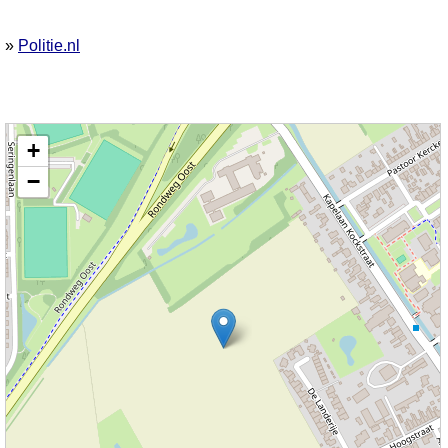
»
Politie.nl
Kaart nieuws Steenbergen. Locatie nieuws: 51.57652 / 4.32524
+
−