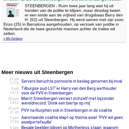
STEENBERGEN - Ruim twee jaar lang wist hij uit
handen van de politie te blijven, maar dinsdag kwam
er een einde aan de vrijheid van drugsbaas Barry den
H. (52) uit Steenbergen. Hij werd samen met zijn zoon
Enzo (25) in Barcelona aangehouden, op verzoek van justitie in
Nederland die de twee gezochte mannen achter de tralies wil
zetten.
» BN DeStem
Meer nieuws uit Steenbergen
21 juli
Servers beruchte pornosite in beslag genomen bij inval
17:18
Tilburgse oud-LST’er Harry van den Berg wethouder
9 juli
14:19
voor de PVV in Steenbergen
Marrit Steenbergen verrast zichzelf met bijzonder
28 juni
14:52
wereldrecord: ’Drink een biertje op mij’
25 juni
PVV na Rucphen ook in Steenbergen in de coalitie
21:42
Aanstaande coalitie klapt op thema asiel: 'PVV wil geen
5 juni
17:03
asielportefeuille'
Illegale beelden blijven op Motherless staan: waarom
5 juni