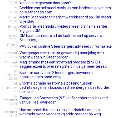
11:10
kan de site gewoon doorgaan?
Beelden van seksueel misbruik van kinderen gevonden
1 juni
16:40
op Motherless.com
Marrit Steenbergen nadert wereldrecord op 100 meter
27 mei
21:56
vrije slag
Pornosite met misbruikvideo’s weer online na eerder
20 mei
17:09
ingrijpen OM
OM haalt pornosite uit de lucht, draait op servers in
8 mei
11:41
Steenbergen
24 april
PVV ook in coalitie Steenbergen, adviseert informateur
11:02
Voetganger met rollator gewond bij aanrijding met
17 maart
17:34
vrachtwagen in Steenbergen
Mag iemand met een strafblad raadslid zijn? Dit
11 maart
17:20
zeggen experts over integriteit in de gemeenteraad
16
Brand in caravan in Steenbergen, bewoners
februari
naastgelegen pand veilig
22:26
Enorme schade na frontale botsing tussen
15
bedrijfswagen en taxibus in Steenbergen, bestuurder
januari
10:25
bekneld
16
Zanger Jan Boezeroen (92) uit Steenbergen, bekend
december
van De Fles, overleden
16:09
5
Hoe automobi­lis­ten al uren voor dodelijk ongeluk
december
waarschuw­den voor spekgladde modder op weg
19:40