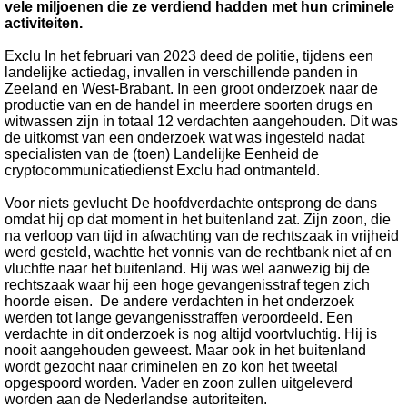
vele miljoenen die ze verdiend hadden met hun criminele
activiteiten.
Exclu In het februari van 2023 deed de politie, tijdens een
landelijke actiedag, invallen in verschillende panden in
Zeeland en West-Brabant. In een groot onderzoek naar de
productie van en de handel in meerdere soorten drugs en
witwassen zijn in totaal 12 verdachten aangehouden. Dit was
de uitkomst van een onderzoek wat was ingesteld nadat
specialisten van de (toen) Landelijke Eenheid de
cryptocommunicatiedienst Exclu had ontmanteld.
Voor niets gevlucht De hoofdverdachte ontsprong de dans
omdat hij op dat moment in het buitenland zat. Zijn zoon, die
na verloop van tijd in afwachting van de rechtszaak in vrijheid
werd gesteld, wachtte het vonnis van de rechtbank niet af en
vluchtte naar het buitenland. Hij was wel aanwezig bij de
rechtszaak waar hij een hoge gevangenisstraf tegen zich
hoorde eisen. De andere verdachten in het onderzoek
werden tot lange gevangenisstraffen veroordeeld. Een
verdachte in dit onderzoek is nog altijd voortvluchtig. Hij is
nooit aangehouden geweest. Maar ook in het buitenland
wordt gezocht naar criminelen en zo kon het tweetal
opgespoord worden. Vader en zoon zullen uitgeleverd
worden aan de Nederlandse autoriteiten.