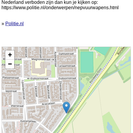
Nederland verboden zijn dan kun je kijken op:
https://www.politie.nl/onderwerpen/nepvuurwapens.html
»
Politie.nl
Kaart nieuws Steenbergen. Locatie nieuws: 51.57563 / 4.31994 Seringenlaan
+
−