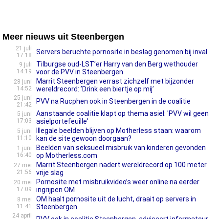
Meer nieuws uit Steenbergen
21 juli
Servers beruchte pornosite in beslag genomen bij inval
17:18
Tilburgse oud-LST’er Harry van den Berg wethouder
9 juli
14:19
voor de PVV in Steenbergen
Marrit Steenbergen verrast zichzelf met bijzonder
28 juni
14:52
wereldrecord: ’Drink een biertje op mij’
25 juni
PVV na Rucphen ook in Steenbergen in de coalitie
21:42
Aanstaande coalitie klapt op thema asiel: 'PVV wil geen
5 juni
17:03
asielportefeuille'
Illegale beelden blijven op Motherless staan: waarom
5 juni
11:10
kan de site gewoon doorgaan?
Beelden van seksueel misbruik van kinderen gevonden
1 juni
16:40
op Motherless.com
Marrit Steenbergen nadert wereldrecord op 100 meter
27 mei
21:56
vrije slag
Pornosite met misbruikvideo’s weer online na eerder
20 mei
17:09
ingrijpen OM
OM haalt pornosite uit de lucht, draait op servers in
8 mei
11:41
Steenbergen
24 april