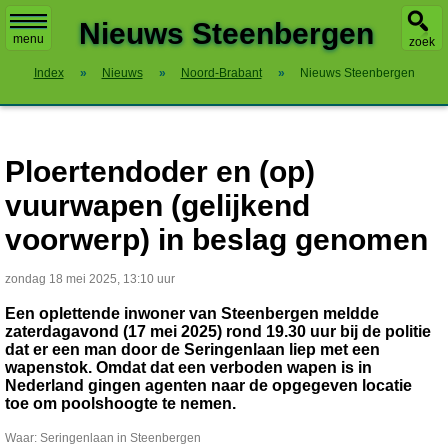
X
Nieuws Steenbergen
menu
zoek
Index
»
Nieuws
»
Noord-Brabant
»
Nieuws Steenbergen
Ploertendoder en (op)
vuurwapen (gelijkend
voorwerp) in beslag genomen
zondag 18 mei 2025, 13:10 uur
Een oplettende inwoner van Steenbergen meldde
zaterdagavond (17 mei 2025) rond 19.30 uur bij de politie
dat er een man door de Seringenlaan liep met een
wapenstok. Omdat dat een verboden wapen is in
Nederland gingen agenten naar de opgegeven locatie
toe om poolshoogte te nemen.
Waar: Seringenlaan in Steenbergen