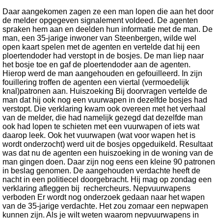
Daar aangekomen zagen ze een man lopen die aan het door
de melder opgegeven signalement voldeed. De agenten
spraken hem aan en deelden hun informatie met de man. De
man, een 35-jarige inwoner van Steenbergen, wilde wel
open kaart spelen met de agenten en vertelde dat hij een
ploertendoder had verstopt in de bosjes. De man liep naar
het bosje toe en gaf de ploertendoder aan de agenten.
Hierop werd de man aangehouden en gefouilleerd. In zijn
fouillering troffen de agenten een viertal (vermoedelijk
knal)patronen aan. Huiszoeking Bij doorvragen vertelde de
man dat hij ook nog een vuurwapen in dezelfde bosjes had
verstopt. Die verklaring kwam ook overeen met het verhaal
van de melder, die had namelijk gezegd dat dezelfde man
ook had lopen te schieten met een vuurwapen of iets wat
daarop leek. Ook het vuurwapen (wat voor wapen het is
wordt onderzocht) werd uit de bosjes opgeduikeld. Resultaat
was dat nu de agenten een huiszoeking in de woning van de
man gingen doen. Daar zijn nog eens een kleine 90 patronen
in beslag genomen. De aangehouden verdachte heeft de
nacht in een politiecel doorgebracht. Hij mag op zondag een
verklaring afleggen bij rechercheurs. Nepvuurwapens
verboden Er wordt nog onderzoek gedaan naar het wapen
van de 35-jarige verdachte. Het zou zomaar een nepwapen
kunnen zijn. Als je wilt weten waarom nepvuurwapens in