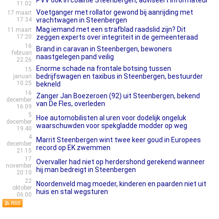
PVV ook in coalitie Steenbergen, adviseert informateur
11:02
Voetganger met rollator gewond bij aanrijding met
17 maart
17:34
vrachtwagen in Steenbergen
Mag iemand met een strafblad raadslid zijn? Dit
11 maart
17:20
zeggen experts over integriteit in de gemeenteraad
16
Brand in caravan in Steenbergen, bewoners
februari
naastgelegen pand veilig
22:26
Enorme schade na frontale botsing tussen
15
bedrijfswagen en taxibus in Steenbergen, bestuurder
januari
10:25
bekneld
16
Zanger Jan Boezeroen (92) uit Steenbergen, bekend
december
van De Fles, overleden
16:09
5
Hoe automobi­lis­ten al uren voor dodelijk ongeluk
december
waarschuw­den voor spekgladde modder op weg
19:40
4
Marrit Steenbergen wint twee keer goud in Europees
december
record op EK zwemmen
21:15
17
Overvaller had niet op herdershond gerekend wanneer
november
hij man bedreigt in Steenbergen
20:10
22
Noordenveld mag moeder, kinderen en paarden niet uit
oktober
huis en stal wegsturen
06:00